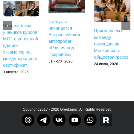
1 августа
Поздравляем
начинается
Приглашаем в
учеников курсов
Всероссийский
команду
МОГ с успешной
автопробег
помощников
сдачей
«Россия под
Московского
экзаменов на
Покровом»
общества греков
международный
31 июля, 2026
24 июля, 2026
сертификат.
3 августа, 2026
Copyright 2017 - 2026 Greekmos | All Rights Reserved
Тelegram
rutube