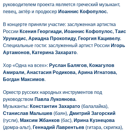
руководителем проекта является греческий музыкант,
певец, актёр и продюсер
Иоаннис Кофопулос.
В концерте приняли участие: заслуженная артистка
России
Ксения Георгиади, Иоаннис Кофопулос, Таис
Урумидис, Ариадна Прокопиду, Георгия Кацивелу.
Специальные гости: заслуженный артист России
Игорь
Артамонов, Катерина Захарато
.
Хор «Одна на всех»:
Руслан Балягов, Кожагулов
Амирали, Анастасия Родикова, Арина Игнатова,
Богдан Максимов
.
Оркестр русских народных инструментов под
руководством
Павла Лукоянова
.
Музыканты:
Константин Захарато
(балалайка),
Станислав Малышев
(баян),
Дмитрий Загорский
(гусли),
Максим Жбанков
(бас),
Ирина Кузнецова
(домра-альт),
Геннадий Лаврентьев
(гитара, скрипка),