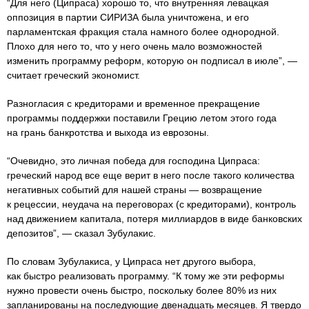
“Для него (Ципраса) хорошо то, что внутренняя левацкая
оппозиция в партии СИРИЗА была уничтожена, и его
парламентская фракция стала намного более однородной.
Плохо для него то, что у него очень мало возможностей
изменить программу реформ, которую он подписал в июле”, —
считает греческий экономист.
Разногласия с кредиторами и временное прекращение
программы поддержки поставили Грецию летом этого года
на грань банкротства и выхода из еврозоны.
“Очевидно, это личная победа для господина Ципраса:
греческий народ все еще верит в него после такого количества
негативных событий для нашей страны — возвращение
к рецессии, неудача на переговорах (с кредиторами), контроль
над движением капитала, потеря миллиардов в виде банковских
депозитов”, — сказал Зубулакис.
По словам Зубулакиса, у Ципраса нет другого выбора,
как быстро реализовать программу. “К тому же эти реформы
нужно провести очень быстро, поскольку более 80% из них
запланированы на последующие двенадцать месяцев. Я твердо