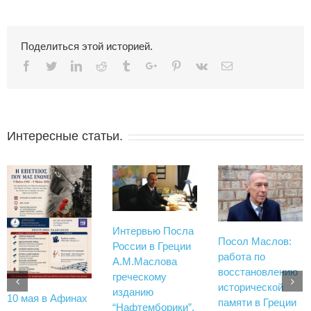
Поделиться этой историей.
Facebook
Twitter
Linkedin
Reddit
Tumblr
Google+
Pinterest
Vk
Email
Интересные статьи.
Интервью Посла
Посол Маслов:
России в Греции
работа по
А.М.Маслова
восстановлению
греческому
исторической
изданию
10 мая в Афинах
памяти в Греции
“Нафтемборики”,