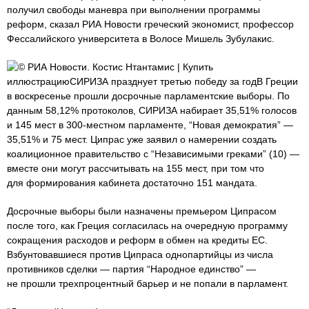
получил свободы маневра при выполнении программы
реформ, сказал РИА Новости греческий экономист, профессор
Фессалийского университета в Волосе Мишель Зубулакис.
© РИА Новости. Костис Нтантамис | Купить
иллюстрациюСИРИЗА празднует третью победу за годВ Греции
в воскресенье прошли досрочные парламентские выборы. По
данным 58,12% протоколов, СИРИЗА набирает 35,51% голосов
и 145 мест в 300-местном парламенте, “Новая демократия” —
35,51% и 75 мест. Ципрас уже заявил о намерении создать
коалиционное правительство с “Независимыми греками” (10) —
вместе они могут рассчитывать на 155 мест, при том что
для формирования кабинета достаточно 151 мандата.
Досрочные выборы были назначены премьером Ципрасом
после того, как Греция согласилась на очередную программу
сокращения расходов и реформ в обмен на кредиты ЕС.
Взбунтовавшиеся против Ципраса однопартийцы из числа
противников сделки — партия “Народное единство” —
не прошли трехпроцентный барьер и не попали в парламент.