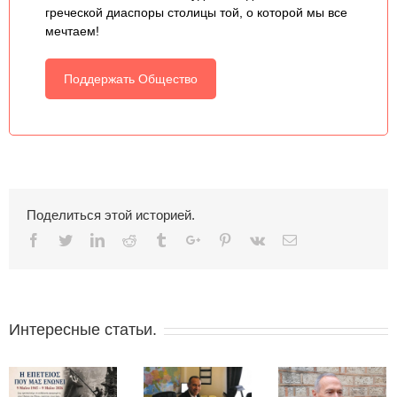
греческой диаспоры столицы той, о которой мы все
мечтаем!
Поддержать Общество
Поделиться этой историей.
Facebook
Twitter
Linkedin
Reddit
Tumblr
Google+
Pinterest
Vk
Email
Интересные статьи.