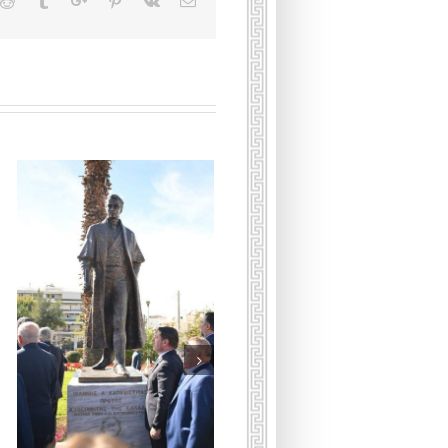
kedin
Reddit
Tumblr
Google+
Pinterest
Vk
Email
Умерла принцесса
Греческая и Датская Ирина
16 января, 2026