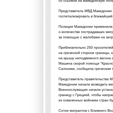
со ссылкой на македонскую пол
Представитель МВД Македонии о
госпитализировать в ближайший 
Полиция Македонии применила 
о количестве пострадавших мигр
за помощью с жалобами на затр
Приблизительно 250 просителе
на греческой стороне границы, 
на крышу неподвижного вагона и
Машина скорой помощи “Красног
Салоники, сообщила греческая 
Представитель правительства Ма
Македонии начали возводить ме
Военнослужащие начали устанав
границу с Грецией, чтобы напра
из охваченных войнами стран бу
Сотни мигрантов с Ближнего Вос