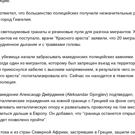
ицию.
тметил, что большинство полицейских получили незначительные 
город Гевгелия.
светошумовые гранаты и резиновые пули для разгона мигрантов.
антов не поступало, врачи “Красного креста” заявили, что 20 мигр
удненное дыхание и с травмами головы.
й убежища начали забрасывать македонских полицейских камнями
когда один из мигрантов, которому был запрещен въезд на террит
 прикоснулся кабелю с высоким напряжением, в результате чего о
о креста” госпитализировала его. Сейчас он находится в тяжелом
полиция.
кедонии Александр Джёрджиев (Aleksandar Gjorgjiev) подтвердил,
таллические ограждения на южной границе с Грецией на фоне сит
ливать металлическую опору и разматывать проволоку на том мес
виться дальше в Европу. Он добавил, что “граница останется откр
дет позволено пройти”.
тока и из стран Северной Африки, застрявшие в Греции, зашили се