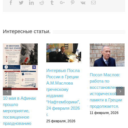
Facebook
Twitter
Linkedin
Reddit
Tumblr
Google+
Pinterest
Vk
Email
Интересные статьи.
Интервью Посла
Посол Маслов:
России в Греции
работа по
А.М.Маслова
восстановлению
греческому
исторической
изданию
10 мая в Афинах
памяти в Греции
“Нафтемборики”,
прошло
продолжается.
24 февраля 2026
мероприятие,
11 февраля, 2026
г.
посвященное
25 февраля, 2026
празднованию