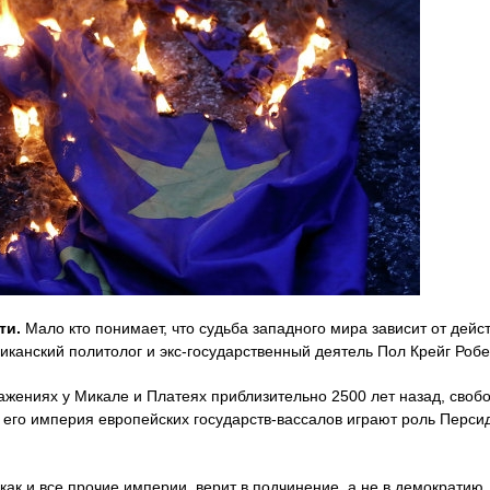
ти.
Мало кто понимает, что судьба западного мира зависит от дейс
канский политолог и экс-государственный деятель Пол Крейг Робер
ажениях у Микале и Платеях приблизительно 2500 лет назад, свобо
и его империя европейских государств-вассалов играют роль Перси
 как и все прочие империи, верит в подчинение, а не в демократию