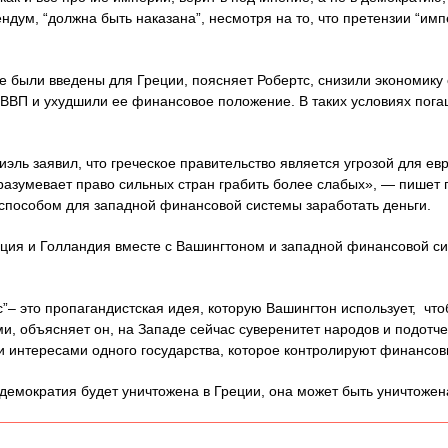
дум, “должна быть наказана”, несмотря на то, что претензии “имп
е были введены для Греции, поясняет Робертс, снизили экономику
ВВП и ухудшили ее финансовое положение. В таких условиях погаш
эль заявил, что греческое правительство является угрозой для ев
азумевает право сильных стран грабить более слабых», — пишет п
способом для западной финансовой системы заработать деньги.
ция и Голландия вместе с Вашингтоном и западной финансовой с
ис”– это пропагандистская идея, которую Вашингтон использует, чт
и, объясняет он, на Западе сейчас суверенитет народов и подотче
 интересами одного государства, которое контролируют финансов
 демократия будет уничтожена в Греции, она может быть уничтожен