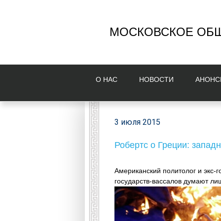
МОСКОВСКОЕ ОБЩ
О НAС
НОВОСТИ
AНОНС
3 июля 2015
Робертс о Греции: запа
Американский политолог и экс-г
государств-вассалов думают лиш