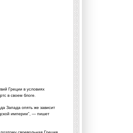
твий Греции в условиях
тс в своем блоге.
да Запада опять же зависит
дской империи”, — пишет
, поэтому своевольная Греция