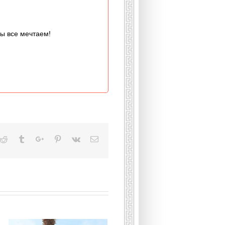
мы все мечтаем!
kedin
Reddit
Tumblr
Google+
Pinterest
Vk
Email