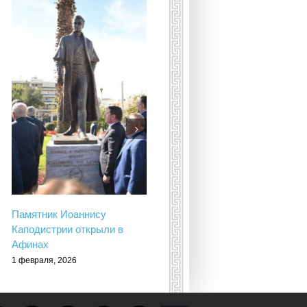
Умерла принцесса
Греческая и Датская Ирина
16 января, 2026
Памятник Иоаннису
Каподистрии открыли в
Афинах
1 февраля, 2026