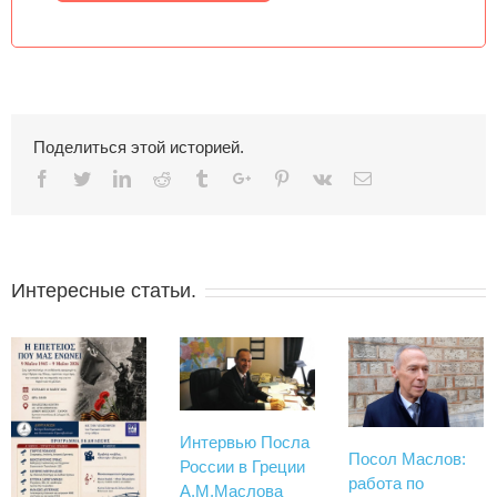
Поделиться этой историей.
Facebook
Twitter
Linkedin
Reddit
Tumblr
Google+
Pinterest
Vk
Email
Интересные статьи.
Интервью Посла
Посол Маслов:
России в Греции
работа по
А.М.Маслова