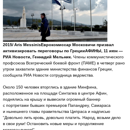
2015/ Aris MessinisЕврокомиссар Московичи призвал
активизировать переговоры по ГрецииАФИНЫ, 11 июн —
РИА Новости, Геннадий Мельник.
Члены коммунистического
профсоюза Всегреческий боевой фронт (ПАМЕ) в четверг рано
утром захватили здание министерства финансов Греции,
сообщила РИА Новости сотрудница ведомства.
Около 150 человек вторглись в здание Минфина,
расположенное на площади Синтагма в центре Афин,
поднялись на крышу и вывесили огромный баннер
с портретами бывших премьеров Папандреу, Самараса
и нынешнего главы правительства Ципраса и надписью
“Довольно лить кровь, довольно платить. Народ, возьми дело
в свои руки! Остановить новые меры и продолжение
меморандумов!”.