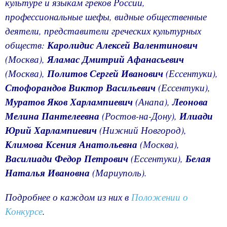
культуре и языкам греков России,
профессиональные шефы, видные общественные
деятели, представители греческих культурных
обществ:
Каролидис Алексей Валентинович
(Москва),
Яламас Дмитрий Афанасьевич
(Москва),
Политов Сергей Иванович
(Ессентуки),
Стофорандов Виктор Васильевич
(Ессентуки),
Муратов Яков Харлампиевич
(Анапа),
Леонова
Мелина Пантелеевна
(Ростов-на-Дону),
Илиади
Юрий Харлампиевич
(Нижний Новгород),
Климова Ксения Анатольевна
(Москва),
Василиади Федор Петрович
(Ессентуки),
Белая
Наталья Ивановна
(Мариуполь).
Подробнее о каждом из них в
Положении о
Конкурсе
.