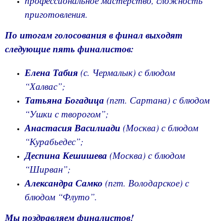
профессиональное мастерство, сложность
приготовления.
По итогам голосования в финал выходят
следующие пять финалистов:
Елена Табия
(с. Чермалык) с блюдом
“Халвас”;
Татьяна Богадица
(пгт. Сартана) с блюдом
“Ушки с творогом”;
Анастасия Василиади
(Москва) с блюдом
“Курабьедес”;
Деспина Кешишева
(Москва) с блюдом
“Ширван”;
Александра Самко
(пгт. Володарское) с
блюдом “Флуто”.
Мы поздравляем финалистов!