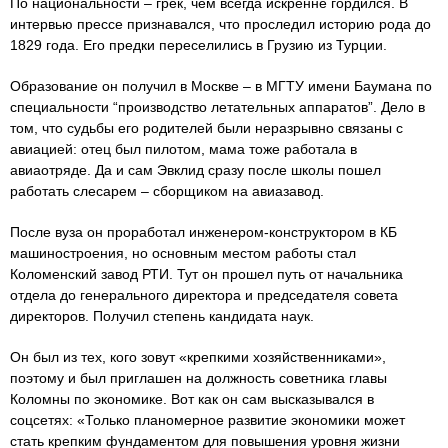
По национальности – грек, чем всегда искренне гордился. В
интервью прессе признавался, что проследил историю рода до
1829 года. Его предки переселились в Грузию из Турции.
Образование он получил в Москве – в МГТУ имени Баумана по
специальности “производство летательных аппаратов”. Дело в
том, что судьбы его родителей были неразрывно связаны с
авиацией: отец был пилотом, мама тоже работала в
авиаотряде. Да и сам Эвклид сразу после школы пошел
работать слесарем – сборщиком на авиазавод.
После вуза он проработал инженером-конструктором в КБ
машиностроения, но основным местом работы стал
Коломенский завод РТИ. Тут он прошел путь от начальника
отдела до генерального директора и председателя совета
директоров. Получил степень кандидата наук.
Он был из тех, кого зовут «крепкими хозяйственниками»,
поэтому и был приглашен на должность советника главы
Коломны по экономике. Вот как он сам высказывался в
соцсетях: «Только планомерное развитие экономики может
стать крепким фундаментом для повышения уровня жизни