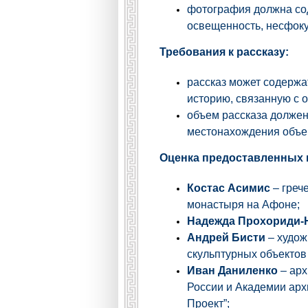
фотография должна сод
освещенность, несфокус
Требования к рассказу:
рассказ может содержа
историю, связанную с 
объем рассказа должен
местонахождения объек
Оценка предоставленных 
Костас Асимис
– греч
монастыря на Афоне;
Надежда
Прохориди-
Андрей Бисти
–
худож
скульптурных объектов
Иван Даниленко
– арх
России и Академии арх
Проект”;