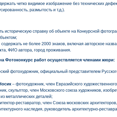
ержать четко видимое изображение без технических дефек
ированность, размытость и т.д.).
ть историческую справку об объекте на Конкурсной фотогра
объектом;
 содержать не более 2000 знаков, включая авторское назв
та, ФИО автора, город проживания.
на Фотоконкурс работ осуществляется членами жюри:
еский фотохудожник, официальный представителем Русско
Носик
– фотохудожник, член Евразийского художественного
ник
,
скульптор, член Московского союза художников, изобре
 из металлических деталей;
итектор-реставратор, член Союза московских архитекторов
итектурного наследия, руководитель архитектурно-реставр