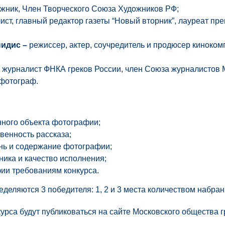
жник, Член Творческого Союза Художников РФ;
ст, г
лавный редактор газеты “Новый вторник”, лауреат п
пидис –
режиссер, актер, соучредитель и продюсер киноко
–
журналист ФНКА греков России, член Союза журналистов 
фотограф.
ного объекта фотографии;
венность рассказа;
нь и содержание фотографии;
ника и качество исполнения;
ии требованиям конкурса.
еделяются 3 победителя: 1, 2 и 3 места количеством набра
урса будут публиковаться на сайте Московского общества г