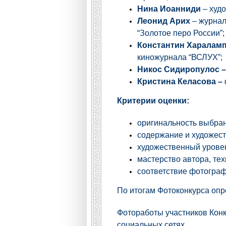
Нина Иоанниди
– х
удо
Леонид Арих
– журнали
“Золотое перо России”;
Константин Харалам
киножурнала “ВСЛУХ”;
Никос Сидиропулос 
Кристина Келасова –
Критерии оценки:
оригинальность выбран
содержание и художест
художественный урове
мастерство автора, тех
соответствие фотограф
По итогам Фотоконкурса опр
Фотоработы участников Конк
социальных сетях.