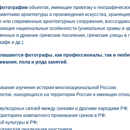
 фотографии
объектов, имеющие привязку к географическо
мятники архитектуры и произведения искусства, хранящие в
ие или современные архитектурные сооружения, воссоздаю
жающие национальные особенности (уникальные храмы и зд
менные и древние греческие поселения, греческие улицы в г
афе и др.).
глашаются фотографы, как профессионалы, так и любит
вания, пола и рода занятий.
вание изучения истории многонациональной России;
ектов, находящихся на территории России и имеющих отно
 культурных связей между греками и другими народами РФ;
ерриториях компактного проживания греков в РФ;
ой культуры в РФ;
орческая реализация участников.