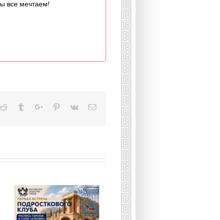
мы все мечтаем!
kedin
Reddit
Tumblr
Google+
Pinterest
Vk
Email