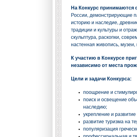
На Конкурс принимаются
России, демонстрирующие па
историю и наследие, древн
традиции и культуры и отра
скульптура, раскопки, совре
настенная живопись, музеи, к
К участию в Конкурсе при
независимо от места прожи
Цели и задачи Конкурса:
поощрение и стимулиро
поиск и освещение объ
наследию;
укрепление и развитие
развитие туризма на т
популяризация греческ
профессиональная и тв