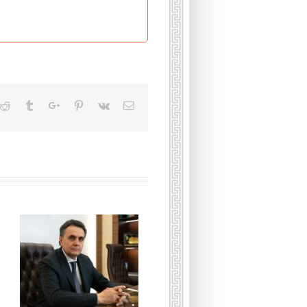
kedin
Reddit
Tumblr
Google+
Pinterest
Vk
Email
Подкаст с Христо