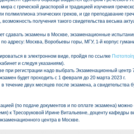
х мира с греческой диаспорой и традицией изучения греческо
ти полмиллиона этнических греков, и где преподавание гре
, возможность получения такого свидетельства весьма акту
хочет сдавать экзамены в Москве, экзаменационные испытан
г. по адресу: Москва, Воробьевы горы, МГУ, 1-й корпус гума
ироваться в электронном виде, пройдя по ссылке
Πιστοποίη
кабинет и следуя указаниям).
ве при регистрации надо выбрать Экзаменационный центр 
экзамен будет проходить с 1 февраля до 20 марта 2023 г.
в течение двух месяцев после экзамена, а свидетельства б
цией (по подаче документов и по оплате экзамена) можно
ремя) к Тресоруковой Ирине Витальевне, доценту кафедры в
экзаменационного центра в Москве.