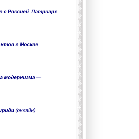
 с Россией. Патриарх
антов в Москве
ва модернизма —
гуриди
(онлайн)