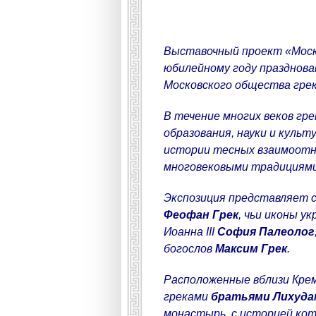
Выставочный проект «Москв
юбилейному году празднова
Московского общества грек
В течение многих веков гре
образования, науки и куль
истории тесных взаимоотно
многовековыми традициями
Экспозиция представляет со
Феофан Грек
, чьи иконы у
Иоанна
III
София Палеолог
богослов
Максим Грек
.
Расположенные вблизи Крем
греками
братьями Лихуда
монастырь, с историей кот