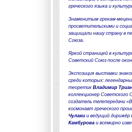
греческого языка и культур
Знаменитым грекам-меце
просветительскими и социа
защищали нашу страну в пе
Союза.
Яркой страницей в культур
Советский Союз после оконч
Экспозиция выставки знако
среди которых: легендарн
теоретик
Владимир Триа
коллекционер Советского 
создатель телепередачи «
космонавт греческого про
Чулаки
и ведущий дирижёр
Камбурова
и всемирно изв