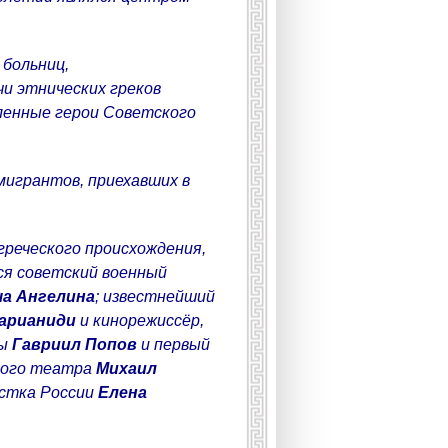
больниц,
и этнических греков
вленные герои Советского
мигрантов, приехавших в
греческого происхождения,
я советский военный
а Ангелина
; известнейший
арианиди
и кинорежиссёр,
вы
Гавриил Попов
и первый
шого театра
Михаил
истка России
Елена