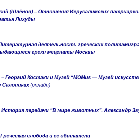
сий (Шлёнов) – Отношения Иерусалимских патриархов
ратья Лихуды
– Литературная деятельность греческих политэмигр
Выдающиеся греки меценаты Москвы
 – Георгий Костаки и Музей “MOMus — Музей искусст
в Салониках
(онлайн)
– История передачи “В мире животных”. Александр З
– Греческая слобода и её обитатели