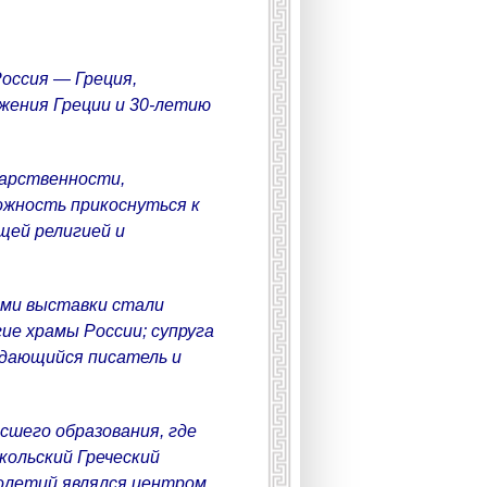
оссия — Греция,
жения Греции и 30-летию
дарственности,
ожность прикоснуться к
щей религией и
оями выставки стали
ие храмы России; супруга
ыдающийся писатель и
шего образования, где
кольский Греческий
толетий являлся центром