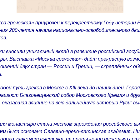
а греческая» приурочен к перекрёстному Году истории Р
ния 200-летия начала национально-освободительного дви
ов.
ки вносили уникальный вклад в развитие российской госу
туры. Выставка «Москва греческая» даёт прекрасную возм
шений двух стран — России и Греции, — скреплённых об
.
бой путь греков в Москве с XIII века до наших дней. Гер
крашают Благовещенский собор Московского Кремля и друг
, оказавшая влияние на всю дальнейшую историю Руси; в
ля монастыри стали местом зарождения российского выс
ми
была основана Славяно-греко-латинская академия. Ни
орого знакомит выставка, на протяжении нескольких с