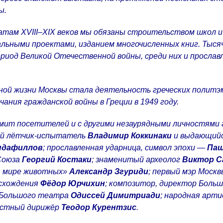
ы.
натам
XVIII
–
XIX
веков мы обязаны строительством школ и 
льными проектами, изданием многочисленных книг. Тысяч
риод Великой Отечественной войны, среди них и просла
ной жизни Москвы стала деятельность греческих политэ
ания гражданской войны в Греции в 1949 году.
мит посетителей и с другими незаурядными личностями 
ый лётчик-испытатель
Владимир Коккинаки
и выдающийс
ндафиллов
; прославленная ударница, символ эпохи —
Паш
Союза
Георгий Костаки
; знаменитый археолог
Виктор С
В мире животных»
Александр Згуриди
; первый мэр Моск
исхождения
Фёдор Юрчихин
; композитор, директор Боль
 Большого театра
Одиссей Димитриади
; народная арт
естный дирижёр
Теодор Курентзис
.