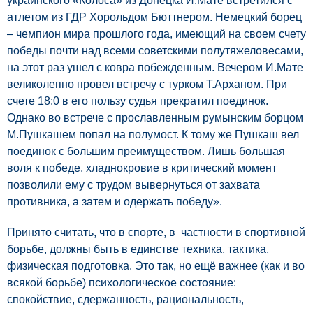
украинского «Колоса» из Донецка И.Мате встретился с
атлетом из ГДР Хорольдом Бюттнером. Немецкий борец
– чемпион мира прошлого года, имеющий на своем счету
победы почти над всеми советскими полутяжеловесами,
на этот раз ушел с ковра побежденным. Вечером И.Мате
великолепно провел встречу с турком Т.Арханом. При
счете 18:0 в его пользу судья прекратил поединок.
Однако во встрече с прославленным румынским борцом
М.Пушкашем попал на полумост. К тому же Пушкаш вел
поединок с большим преимуществом. Лишь большая
воля к победе, хладнокровие в критический момент
позволили ему с трудом вывернуться от захвата
противника, а затем и одержать победу».
Принято считать, что в спорте, в частности в спортивной
борьбе, должны быть в единстве техника, тактика,
физическая подготовка. Это так, но ещё важнее (как и во
всякой борьбе) психологическое состояние:
спокойствие, сдержанность, рациональность,