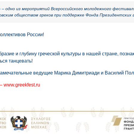
» – одно из мероприятий Всероссийского молодежного фестиваля
овским обществом греков при поддержке Фонда Президентских 
оллективов России!
разие и глубину греческой культуры в нашей стране, позна
ься танцевать!
замечательные ведущие Марика Димитриади и Василий По
 www.greekfest.ru