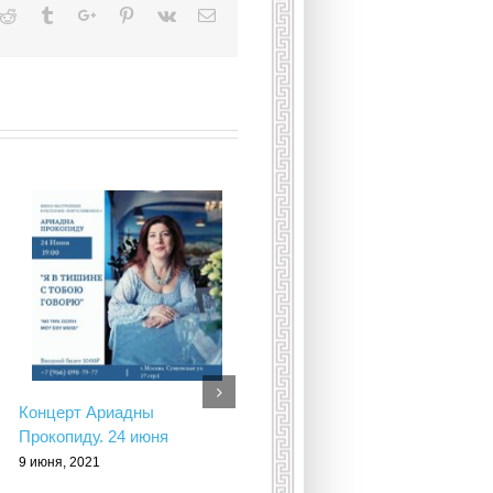
kedin
Reddit
Tumblr
Google+
Pinterest
Vk
Email
Концерт Ариадны
Приглашаем греческие
Прокопиду. 24 июня
ансамбли к участию в
онлайн-марафоне “Танцы
9 июня, 2021
греков России”