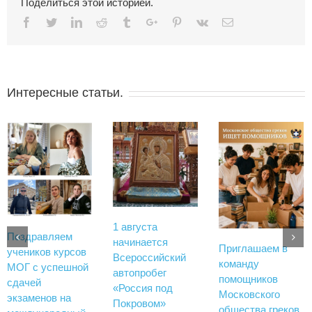
Поделиться этой историей.
Facebook
Twitter
Linkedin
Reddit
Tumblr
Google+
Pinterest
Vk
Email
Интересные статьи.
1 августа
Поздравляем
начинается
Приглашаем в
учеников курсов
Всероссийский
команду
МОГ с успешной
автопробег
помощников
сдачей
«Россия под
Московского
экзаменов на
Покровом»
общества греков