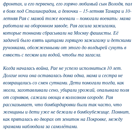
фронтах, и его первенец, его горячо любимый сын Володя, пал
в боях под Сталинградом, а девочки – 15-летняя Тамара и 10-
летняя Рая с мамой тоже воевали – помогали воевать: мама
работала на оборонном заводе, Рая гасила зажигалки,
которые тоннами сбрасывали на Москву фашисты. Её
задачей было взять щипцами горящую зажигалку и детскими
ручонками, обожженными от этого до волдырей сунуть в
емкость с песком или водой, чтобы та загасла.
Когда началась война, Рае не успело исполниться 10 лет.
Долгие ночи она оставалась дома одна, мама и
сестра не
возвращались со смен сутками. Дети помогали тогда, как
могли,
заготавливали сено, убирали урожай, опалывала поля
от сорняков, сажали овощи в колхозном огороде. Рая
рассказывает, что бомбардировки были так часто, что
женщины и дети уже не бежали в бомбоубежище. Помнит,
как пряталась во дворах от зениток на Покровке, между
храмами наблюдала за самолётами.