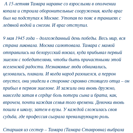
А 15-летняя Тамара наравне со взрослыми в ополчении
копала и строила оборонительные сооружения, когда враг
был на подступах к Москве. Утопая по пояс в траншеях с
ледяной водой и снегом. И враг отступил.
9 мая 1945 года – долгожданный день победы. Весь мир, вся
страна ликовала. Москва салютовала. Тамара с мамой
отправились на белорусский вокзал, куда прибывал первый
эшелон с победителями, чтобы быть причастными этой
вселенской радости. Незнакомые люди обнимались,
целовались, плакали. И когда народ разошелся, а перрон
опустел, они увидели в сторонке скромно стоящего отца – он
прибыл в первом эшелоне. И зажили они вновь дружно,
навсегда затая в сердце боль потери сына и брата, как,
впрочем, почти каждая семья того времени. Девочки вновь
пошли в школу, затем в вузы. У каждой сложилась своя
судьба, где профессия сыграла превалирующую роль.
Старшая из сестер – Тамара (Тамара Ставровна) выбрала