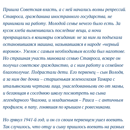
Пришла Советская власть, а с ней начались волны репрессий.
Ставроса, гражданина иностранного государства, не
принимали на работу. Молодой семье нечего было есть. За
кусок хлеба выменивались последние вещи, а ночи
превращались в кошмары ожидания: не за ним ли подъехала
остановившаяся машина, называвшаяся в народе «черный
воронок». Узелок с самым необходимым всегда был наготове.
Но страшная участь миновала семью Ставроса, вскоре он
получил советское гражданство, а с ним работу и семейное
благополучие. Подрастали дети. Его первенец – сын Володя,
а за ним две дочки – старшенькая зеленоглазая Тамара с
итальянскими чертами лица, унаследованными ею от мамы,
и бегающая в соседнюю школу посмотреть на сына
легендарного Чкалова, и младшенькая – Раиса – с античным
профилем, в папу, гонявшая по крышам с ровесниками.
Но грянул 1941-й год, и он со своим первенцем ушел воевать.
Так случилось, что отцу и сыну пришлось воевать на разных