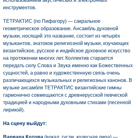
использованием акустических и электронных
инструментов.
ТЕТРАКТИС (по Пифагору) — сакральное
геометрическое образование. Ансамбль духовной
музыки, носящий это название, состоит из четырёх
музыкантов, знатоков религиозной музыки, изучающих
византийское, русское и индийское духовное искусство
на протяжении многих лет. Коллектив старается
передать силу Слова и Звука именно как Божественных
сущностей, а равно и художественную связь очень
различающихся музыкальных и религиозных канонов. В
музыке ансамбля ТЕТРАКТИС византийские гимны
гармонично совмещаются с древнерусской певческой
традицией и народными духовными стихами (песенной
лирикой).
На сцену выйдут:
Варвара Котова
(вокал, гусли, колесная лира) —