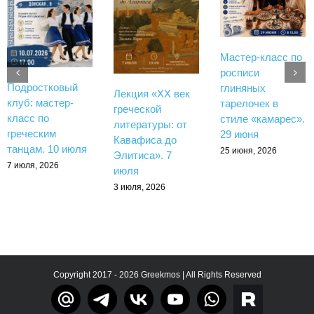
Мастер-класс по
росписи
Подростковый
глиняных
Лекция «XX век
клуб: мастер-
тарелочек в
греческой
класс по
стиле «камарес».
литературы: от
греческим
29 июня
Кавафиса до
танцам. 10 июля
25 июня, 2026
Элитиса». 7
7 июля, 2026
июля
3 июля, 2026
Copyright 2017 - 2026 Greekmos | All Rights Reserved
Тelegram
rutube