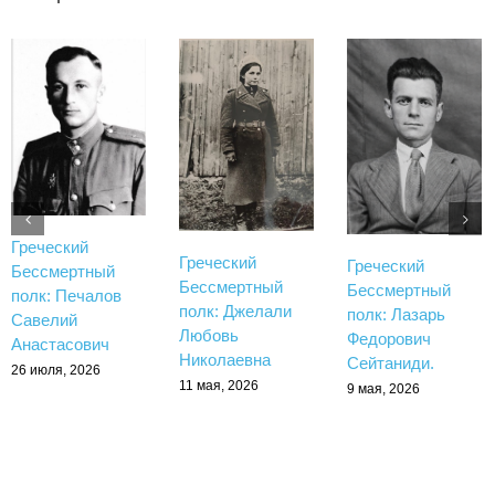
Греческий
Греческий
Греческий
Бессмертный
Бессмертный
Бессмертный
полк: Печалов
полк: Джелали
полк: Лазарь
Савелий
Любовь
Федорович
Анастасович
Николаевна
Сейтаниди.
26 июля, 2026
11 мая, 2026
9 мая, 2026