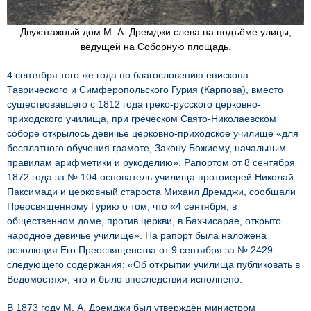
Двухэтажный дом М. А. Дремджи слева на подъёме улицы,
ведущей на Соборную площадь.
4 сентября того же года по благословению епископа
Таврического и Симферопольского Гурия (Карпова), вместо
существовавшего с 1812 года греко-русского церковно-
приходского училища, при греческом Свято-Николаевском
соборе открылось девичье церковно-приходское училище «для
бесплатного обучения грамоте, Закону Божиему, начальным
правилам арифметики и рукоделию». Рапортом от 8 сентября
1872 года за № 104 основатель училища протоиерей Николай
Паксимади и церковный староста Михаил Дремджи, сообщали
Преосвященному Гурию о том, что «4 сентября, в
общественном доме, против церкви, в Бахчисарае, открыто
народное девичье училище». На рапорт была наложена
резолюция Его Преосвященства от 9 сентября за № 2429
следующего содержания: «Об открытии училища публиковать в
Ведомостях», что и было впоследствии исполнено.
В 1873 году М. А. Дремджи был утверждён министром