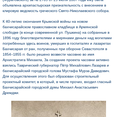
объявлена архипастырская признательность с внесением в
клировую ведомость греческого Свято-Николаевского собора.
К 40-летию окончания Крымской войны на новом
бахчисарайском православном кладбище в Армянской
слободке (в конце современной ул. Пушкина) на собранные в
1896 году благотворителями и мирянами деньги над могилами
погребённых здесь воинов, умерших в госпиталях и лазаретах
Бахчисарая от ран, полученных при обороне Севастополя в
1854–1855 гг. было решено возвести часовню во имя
Архистратига Михаила, За создание проекта часовни активно
взялись Таврический губернатор Пётр Михайлович Лазарев и
бахчисарайский городской голова Мустафа Мурза Давидович.
Для осуществления этого был образован строительный
проектный комитет, в который, в числе прочих, входил гласный
Бахчисарайской городской думы Михаил Анастасьевич
Дремджи.