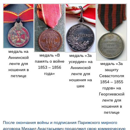
медаль на
медаль «В
медаль «За
Аннинской
память о войне
усердие» на
медаль «За
ленте для
1853 – 1856
Аннинской
защиту
ношения в
года»
ленте для
Севастополя
петлице
ношения на
1854 – 1855
шее
годов» на
Георгиевской
ленте для
ношения в
петлице
После окончания войны и подписания Парижского мирного
договора Михаил Анастасьевич продолжил свою коммерческую