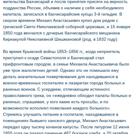
жительства Бахчисарай и после принятия присяги на верность
подданства России, объявив о наличии у себя необходимого
капитала, записался в бахчисарайские купцы 3-й гильдии. В
скором времени Михаил Анастасьевич купил дом рядом с
греческой Свято-Николаевской соборной церковью, и 15 января
1850 года венчался с дочерью бахчисарайского мещанина
Кириакулой Николаевной Шишмановой (род. в 1832 году).
Во время Крымской войны 1853–1856 гг,, когда неприятель
приступил к осаде Севастополя и Бахчисарай стал
прифронтовым городом, в семье Михаила Анастасьевича было
уже трое малолетних детей. Однако это не помешало ему
делать значительные пожертвования для находившихся в
военно-временных госпиталях и лазаретах города больных и
раненых воинов. С усердием, отличающим истинного
православного грека, он «ежедневно обходил палаты больных и
раненых, спрашивая, у кого какие есть просьбы, и по
возможности исполнял пожелания каждого больного».
Стремясь улучшить питание в госпитале, находившемся в
помещениях бывшего ханского дворца, Михаил Анастасьевич
передал одну тысячу кочанов капусты. После литургии 12 июня
1855 года он раздал раненым 487 буханок хлеба, а 20 октября