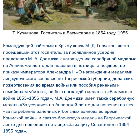
Т. Кузнецова. Госпиталь в Бахчисарае в 1854 году. 1955
Командующий войсками в Крыму князь М. Д. Горчаков, часто
посещавший этот госпиталь, за проявленное усердие
представил М. А. Дремджи к награждению серебряной медалью
на Аннинской ленте для ношения в петлице, а позднее, по
приказу императора Александра II «О награждении медалями
лиц купеческого сословия по Таврической губернии, делавших
пожертвования во время войны или пособия раненым и
семействам убитых», он был награждён медалью «В память о
войне 1853–1856 года». М.А. Дремджи имел также серебряную
медаль «За усердие» на Аннинской ленте для ношения на шее
«за погребение раненных и больных воинов» во время
Крымской войны и светло-бронзовую медаль на Георгиевской
ленте для ношения в петлице «За защиту Севастополя 1854–
1855 года».