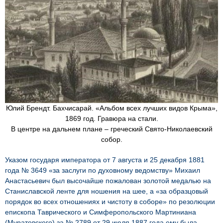
Юлий Брендт. Бахчисарай. «Альбом всех лучших видов Крыма»,
1869 год. Гравюра на стали.
В центре на дальнем плане – греческий Свято-Николаевский
собор.
Указом государя императора от 7 августа и 25 декабря 1881
года № 3649 «за заслуги по духовному ведомству» Михаил
Анастасьевич был высочайше пожалован золотой медалью на
Станиславской ленте для ношения на шее, а «за образцовый
порядок во всех отношениях и чистоту в соборе» по резолюции
епископа Таврического и Симферопольского Мартиниана
(Муратовского) за № 2789 от 29 июля 1887 года ему была