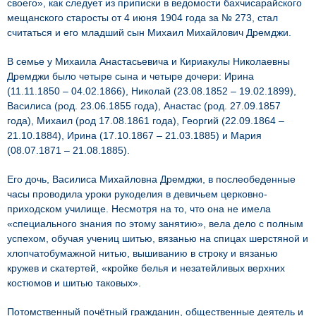
своего», как следует из приписки в ведомости бахчисарайского
мещанского старосты от 4 июня 1904 года за № 273, стал
считаться и его младший сын Михаил Михайлович Дремджи.
В семье у Михаила Анастасьевича и Кириакулы Николаевны
Дремджи было четыре сына и четыре дочери: Ирина
(11.11.1850 – 04.02.1866), Николай (23.08.1852 – 19.02.1899),
Василиса (род. 23.06.1855 года), Анастас (род. 27.09.1857
года), Михаил (род 17.08.1861 года), Георгий (22.09.1864 –
21.10.1884), Ирина (17.10.1867 – 21.03.1885) и Мария
(08.07.1871 – 21.08.1885).
Его дочь, Василиса Михайловна Дремджи, в послеобеденные
часы проводила уроки рукоделия в девичьем церковно-
приходском училище. Несмотря на то, что она не имела
«специального знания по этому занятию», вела дело с полным
успехом, обучая учениц шитью, вязанью на спицах шерстяной и
хлопчатобумажной нитью, вышива­нию в строку и вязанью
кружев и скатертей, «кройке белья и незатейливых верхних
костюмов и шитью та­ковых».
Потомственный почётный гражданин, общественные деятель и