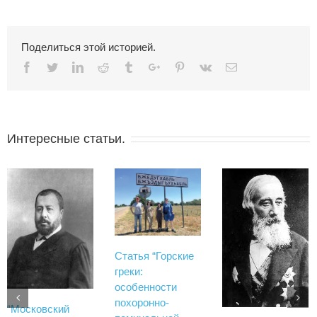
Поделиться этой историей.
Facebook
Twitter
Linkedin
Reddit
Tumblr
Google+
Pinterest
Vk
Email
Интересные статьи.
Статья “Горские
греки:
особенности
похоронно-
“Московский