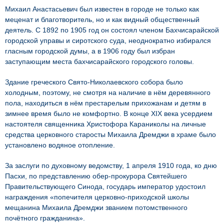
Михаил Анастасьевич был известен в городе не только как
меценат и благотворитель, но и как видный общественный
деятель. С 1892 по 1905 год он состоял членом Бахчисарайской
городской управы и сиротского суда, неоднократно избирался
гласным городской думы, а в 1906 году был избран
заступающим места бахчисарайского городского головы.
Здание греческого Свято-Николаевского собора было
холодным, поэтому, не смотря на наличие в нём деревянного
пола, находиться в нём престарелым прихожанам и детям в
зимнее время было не комфортно. В конце XIX века усердием
настоятеля священника Христофора Караниколы на личные
средства церковного старосты Михаила Дремджи в храме было
установлено водяное отопление.
За заслуги по духовному ведомству, 1 апреля 1910 года, ко дню
Пасхи, по представлению обер-прокурора Святейшего
Правительствующего Синода, государь император удостоил
награждения «попечителя церковно-приходской школы
мещанина Михаила Дремджи званием потомственного
почётного гражданина».