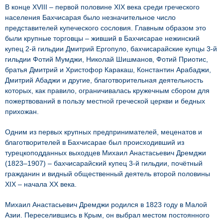
В конце XVIII – первой половине XIX века среди греческого
населения Бахчисарая было незначительное число
представителей купеческого сословия. Главным образом это
были крупные торговцы – живший в Бахчисарае нежинский
купец 2-й гильдии Дмитрий Ергопуло, бахчисарайские купцы 3-й
гильдии Фотий Мумджи, Николай Шишманов, Фотий Приотис,
братья Дмитрий и Христофор Каракаш, Константин Арабаджи,
Дмитрий Абаджи и другие, благотворительная деятельность
которых, как правило, ограничивалась кружечным сбором для
пожертвований в пользу местной греческой церкви и бедных
прихожан.
Одним из первых крупных предпринимателей, меценатов и
благотворителей в Бахчисарае был происходивший из
турецкоподданных выходцев Михаил Анастасьевич Дремджи
(1823–1907) – бахчисарайский купец 3-й гильдии, почётный
гражданин и видный общественный деятель второй половины
XIX – начала ХХ века.
Михаил Анастасьевич Дремджи родился в 1823 году в Малой
Азии. Переселившись в Крым, он выбрал местом постоянного