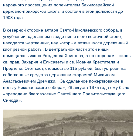
народного просвещения попечителем Бахчисарайской
церковно-приходской школы и состоял в этой должности до
1903 года.
В северной стороне алтаря Свято-Николаевского собора, в
углублении, сделанном в виде ниши в его восточной стене,
находился жертвенник, над которым возвышался деревянный
киот резной работы. В центральной части этой ниши
помещалась икона Рождества Христова, а по сторонам – иконы
св. прав. Захария и Елисаветы и св. Иоанна Крестителя и
Предтечи. Этот киот, стоимостью 115 рублей, был устроен на
собственные средства церковным старостой Михаилом
Анастасьевичем Дремджи. «За сделанное пожертвование в
пользу Николаевского собора», 28 августа 1875 года ему было
«преподано благоволение Святейшего Правительствующего
Синода».