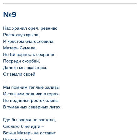
№9
Нас хранил орел, ревниво
Распахнув крыла,
И крестом благословила
Матерь Сумела.
Но Ей верность сохраняя
Посреди скорбей,
Далеко мы оказались
От земли своей
…
Мы помним теплые заливы
И слышим родники в горах,
Но поднялся росток оливы
В туманных северных лугах.
Где бы время не застало,
Сколько б не идти –
Божья Матерь не оставит
Посреди пути.