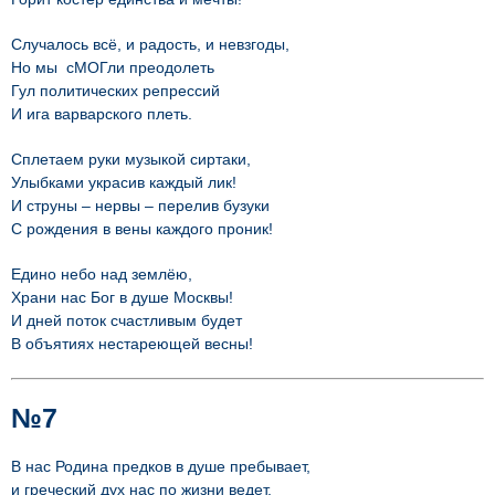
Случалось всё, и радость, и невзгоды,
Но мы сМОГли преодолеть
Гул политических репрессий
И ига варварского плеть.
Сплетаем руки музыкой сиртаки,
Улыбками украсив каждый лик!
И струны – нервы – перелив бузуки
С рождения в вены каждого проник!
Едино небо над землёю,
Храни нас Бог в душе Москвы!
И дней поток счастливым будет
В объятиях нестареющей весны!
№7
В нас Родина предков в душе пребывает,
и греческий дух нас по жизни ведет.