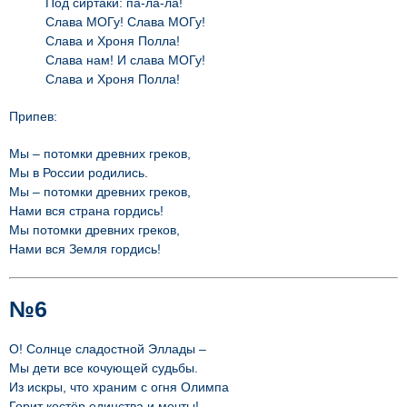
Под сиртаки: па-ла-ла!
Слава МОГу! Слава МОГу!
Слава и Хроня Полла!
Слава нам! И слава МОГу!
Слава и Хроня Полла!
Припев:
Мы – потомки древних греков,
Мы в России родились.
Мы – потомки древних греков,
Нами вся страна гордись!
Мы потомки древних греков,
Нами вся Земля гордись!
№6
О! Солнце сладостной Эллады –
Мы дети все кочующей судьбы.
Из искры, что храним с огня Олимпа
Горит костёр единства и мечты!