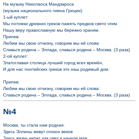
На музыку Николаоса Мандзароса
(музыка национального гимна Греции).
1-ый куплет:
Мы потомки древних греков память предков свято чтим.
Нашу веру православную мы бережно храним.
Припев:
Любим мы свою отчизну, говорим мы ей слова:
Славься родина – Эллада, славься родина – Москва. (3 раза)
2-ой куплет:
Златоглавая столица лучший город всех времён,
И для нас понтийских греков это наш родимый дом.
Припев:
Любим мы свою отчизну, говорим мы ей слова:
Славься родина – Эллада, славься родина – Москва. (3 раза)
№4
Москва, ты стала нам родная.
Здесь Эллины живут спокон веков
Здесь жизнь кипит, как цвет в начале мая