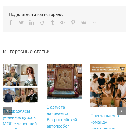
Поделиться этой историей.
Facebook
Twitter
Linkedin
Reddit
Tumblr
Google+
Pinterest
Vk
Email
Интересные статьи.
1 августа
Поздравляем
начинается
Приглашаем в
учеников курсов
Всероссийский
команду
МОГ с успешной
автопробег
помощников