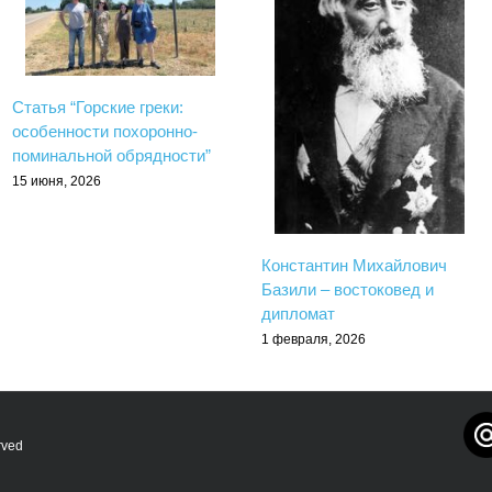
Статья “Горские греки:
особенности похоронно-
поминальной обрядности”
15 июня, 2026
Константин Михайлович
Базили – востоковед и
дипломат
1 февраля, 2026
rved