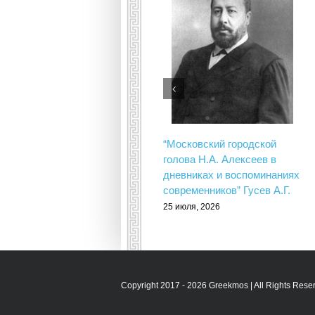
“Московский городской
голова Н.А. Алексеев в
дневниках и воспоминаниях
современников” Гусев А.Г.
25 июля, 2026
Copyright 2017 - 2026 Greekmos | All Rights Rese