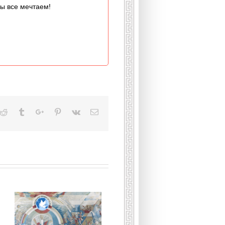
мы все мечтаем!
kedin
Reddit
Tumblr
Google+
Pinterest
Vk
Email