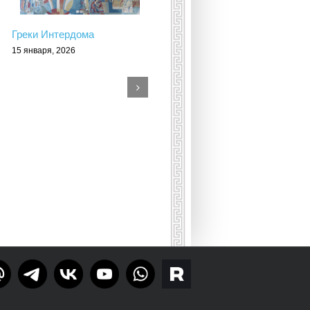
Греки Интердома
15 января, 2026
“Переселение греков на
территорию России:
история, нарративы,
идентичность” (К. А.
Климова, И. О. Никитина)
23 декабря, 2025
Тelegram
rutube