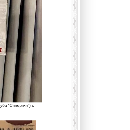
уба “Синергия”) с