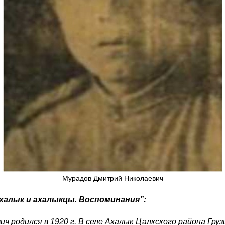
Мурадов Дмитрий Николаевич
Ахалык и ахалыкцы. Воспоминания”:
 родился в 1920 г. В селе Ахалык Цалкского района Грузи