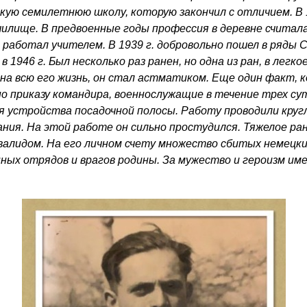
скую семилетнюю школу, которую закончил с отличием. В 
чилище. В предвоенные годы профессия в деревне считала
 работал учителем. В 1939 г. добровольно пошел в ряды 
в 1946 г. Был несколько раз ранен, но одна из ран, в легк
на всю его жизнь, он стал астматиком. Еще один факт, к
 по приказу командира, военнослужащие в течение трех с
ля устройства посадочной полосы. Работу проводили круг
ния. На этой работе он сильно простудился. Тяжелое ран
валидом. На его личном счету множество сбитых немецки
ных отрядов и врагов родины. За мужество и героизм им