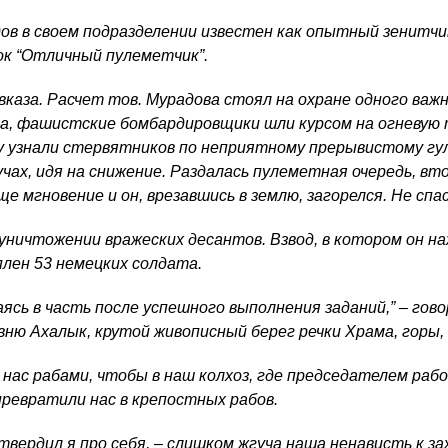
в в своем подразделении известен как опытный зенитчи
ок “Отличный пулеметчик”.
вказа. Расчет тов. Мурадова стоял на охране одного важ
, фашистские бомбардировщики шли курсом на огневую т
зу узнали стервятников по неприятному прерывистому гул
чах, идя на снижение. Раздалась пулеметная очередь, вт
ще мгновение и он, врезавшись в землю, загорелся. Не спа
уничтожении вражеских десантов. Взвод, в котором он на
плен 53 немецких солдата.
ясь в часть после успешного выполнения заданий,” – говор
вню Ахалык, крутой живописный берег речки Храма, горы
нас рабами, чтобы в наш колхоз, где председателем раб
ревратили нас в крепостных рабов.
твердил я про себя, – слишком жгуча наша ненависть к за