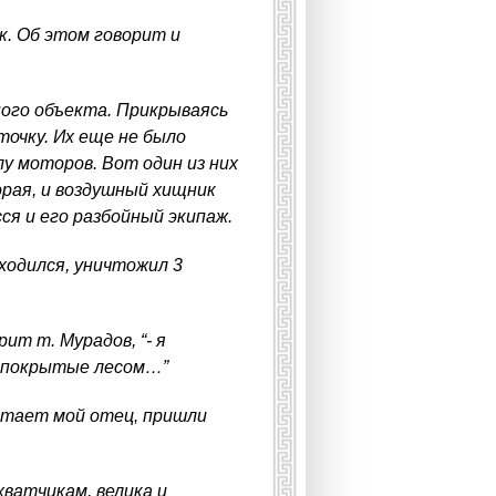
к. Об этом говорит и
ного объекта. Прикрываясь
очку. Их еще не было
у моторов. Вот один из них
орая, и воздушный хищник
сся и его разбойный экипаж.
ходился, уничтожил 3
ит т. Мурадов, “- я
, покрытые лесом…”
отает мой отец, пришли
хватчикам, велика и