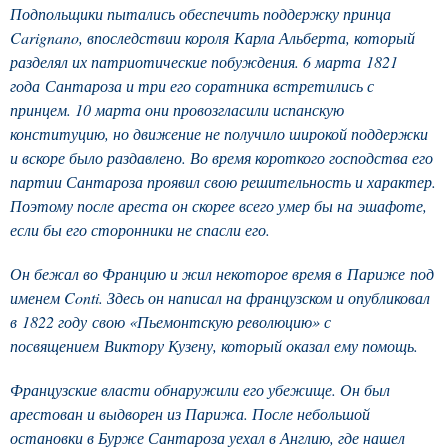
Подпольщики пытались обеспечить поддержку принца
Carignano, впоследствии короля Карла Альберта, который
разделял их патриотические побуждения. 6 марта 1821
года Сантароза и три его соратника встретились с
принцем. 10 марта они провозгласили испанскую
конституцию, но движение не получило широкой поддержки
и вскоре было раздавлено. Во время короткого господства его
партии Сантароза проявил свою решительность и характер.
Поэтому после ареста он скорее всего умер бы на эшафоте,
если бы его сторонники не спасли его.
Он бежал во Францию и жил некоторое время в Париже под
именем Conti. Здесь он написал на французском и опубликовал
в 1822 году свою «Пьемонтскую революцию» с
посвящением Виктору Кузену, который оказал ему помощь.
Французские власти обнаружили его убежище. Он был
арестован и выдворен из Парижа. После небольшой
остановки в Бурже Сантароза уехал в Англию, где нашел