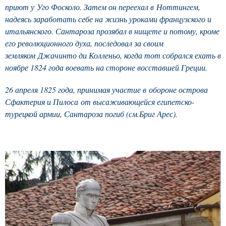
приют у Уго Фосколо. Затем он переехал в Ноттингем,
надеясь заработать себе на жизнь уроками французского и
итальянского. Сантароза прозябал в нищете и потому, кроме
его революционного духа, последовал за своим
земляком Джачинто ди Колленьо, когда тот собрался ехать в
ноябре 1824 года воевать на стороне восставшей Греции.
26 апреля 1825 года, принимая участие в обороне острова
Сфактерия и Пилоса от высаживающейся египетско-
турецкой армии, Сантароза погиб (см.Бриг Арес).