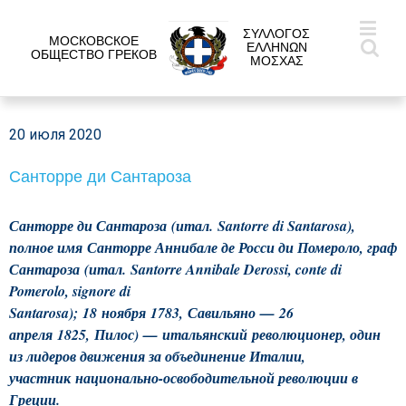
ΣΥΛΛΟΓΟΣ
МОСКОВСКОЕ
ΕΛΛΗΝΩΝ
ОБЩЕСТВО ГРЕКОВ
ΜΟΣΧΑΣ
20 июля 2020
Санторре ди Сантароза
Санторре ди Сантароза (итал.
Santorre di Santarosa
),
полное имя Санторре Аннибале де Росси ди Помероло, граф
Сантароза (итал.
Santorre Annibale Derossi, conte di
Pomerolo, signore di
Santarosa
);
18 ноября 1783
, Савильяно —
26
апреля 1825
, Пилос) — итальянский революционер, один
из лидеров движения за объединение Италии,
участник национально-освободительной революции в
Греции.