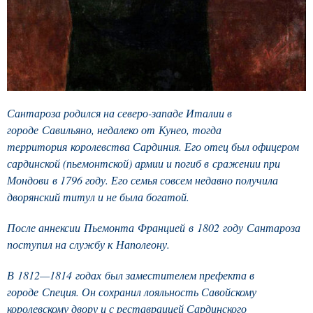
Сантароза родился на северо-западе Италии в
городе Савильяно, недалеко от Кунео, тогда
территория королевства Сардиния. Его отец был офицером
сардинской (пьемонтской) армии и погиб в сражении при
Мондови в 1796 году. Его семья совсем недавно получила
дворянский титул и не была богатой.
После аннексии Пьемонта Францией в 1802 году Сантароза
поступил на службу к Наполеону.
В 1812—1814 годах был заместителем префекта в
городе Специя. Он сохранил лояльность Савойскому
королевскому двору и с реставрацией Сардинского