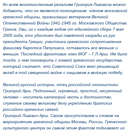
Ко всем многочисленным регалиям Григория Львовича можно
добавить, что он является полноценным членом московской
греческой общины, организации ветеранов Великой
Отечественной Войны 1941-1945 гг. Московского Общества
Греков. Увы, их с каждым годом от юбилейного сбора 7 мая
2005 года, кто удостоен был памятной награды из рук
президента Греции, участника греческого сопротивления
фашизму Каролоса Папулиаса, оставалось все меньше и
меньше. Последний фронтовик член МОГ – Г.Л.Арш. Им было
тогда, о чем поговорить с главой греческого государства,
который считает, что Советский Союз внес решающий
вклад в той священной войне с нацизмом в великую победу.
Великий русский историк, отец российской эллинистики
Григорий Арш. Подлинный, скромный, простой, несуетный
человек – носитель категорий честь и достоинство,
служение своему великому делу укреплению братских
российско-греческих связей.
Григорий Львович Арш. Своим присутствием и словом на
мероприятиях греческой общины Москвы, России, Греческого
культурного центра он самим этим фактом поднимает их