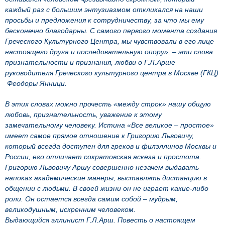
каждый раз с большим энтузиазмом откликался на наши
просьбы и предложения к сотрудничеству, за что мы ему
бесконечно благодарны. С самого первого момента создания
Греческого Культурного Центра, мы чувствовали в его лице
настоящего друга и последовательную опору», – эти слова
признательности и признания, любви о Г.Л.Арше
руководителя Греческого культурного центра в Москве (ГКЦ)
Феодоры Янници.
В этих словах можно прочесть «между строк» нашу общую
любовь, признательность, уважение к этому
замечательному человеку. Истина «Все великое – простое»
имеет самое прямое отношение к Григорию Львовичу,
который всегда доступен для греков и филэллинов Москвы и
России, его отличает сократовская аскеза и простота.
Григорию Львовичу Аршу совершенно незачем выдавать
напоказ академические манеры, выставлять дистанцию в
общении с людьми. В своей жизни он не играет какие-либо
роли. Он остается всегда самим собой – мудрым,
великодушным, искренним человеком.
Выдающийся эллинист Г.Л.Арш. Повесть о настоящем