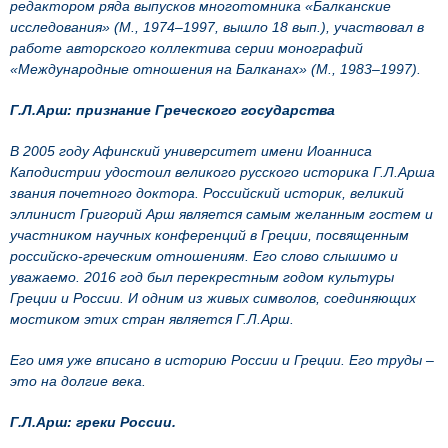
редактором ряда выпусков многотомника «Балканские
исследования» (М., 1974–1997, вышло 18 вып.), участвовал в
работе авторского коллектива серии монографий
«Международные отношения на Балканах» (М., 1983–1997).
Г.Л.Арш: признание Греческого государства
В 2005 году Афинский университет имени Иоанниса
Каподистрии удостоил великого русского историка Г.Л.Арша
звания почетного доктора. Российский историк, великий
эллинист Григорий Арш является самым желанным гостем и
участником научных конференций в Греции, посвященным
российско-греческим отношениям. Его слово слышимо и
уважаемо. 2016 год был перекрестным годом культуры
Греции и России. И одним из живых символов, соединяющих
мостиком этих стран является Г.Л.Арш.
Его имя уже вписано в историю России и Греции. Его труды –
это на долгие века.
Г.Л.Арш: греки России.