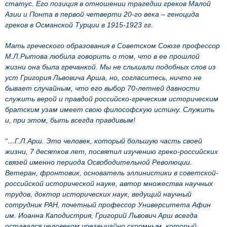
статус. Его позиция в отношении трагедии греков Малой
Азии и Понта в первой четверти 20-го века – геноцида
греков в Османской Турции в 1915-1923 гг.
Мать греческого образования в Советском Союзе профессор
М.Л.Рытова любила говорить о том, что в ее прошлой
жизни она была гречанкой. Мы не слышали подобных слов из
уст Григория Львовича Арша, но, согласитесь, ничто не
бывает случайным, что его выбор 70-летней давности
служить верой и правдой российско-греческим историческим
братским узам имеет свою философскую истину. Служить
и, при этом, быть всегда правдивым!
“…Г.Л.Арш. Это человек, который большую часть своей
жизни, 7 десятков лет, посвятил изучению греко-российских
связей именно периода Освободительной Революции.
Ветеран, фронтовик, основатель эллинистики в советской-
российской исторической науке, автор множества научных
трудов, доктор исторических наук, ведущий научный
сотрудник РАН, почетный профессор Университета Афин
им. Иоанна Каподистрия, Григорий Львович Арш всегда
оставался человеком чрезвычайно скромным, который