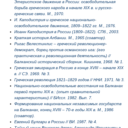
Этеристское движение в России: освободительная
борьба греческого народа в начале XIX в. и русско-
греческие связи. М., 1970.
И. Каподистрия и греческое национально-
освободительное движение, 1809–1822 гг. М., 1976.
Иоанн Каподистрия в России (1809–1822). СПб., 2003.
Краткая история Албании. М., 1965 (соавтор).
Ригас Велестинлис – греческий революционер-
демократ, борец против османского ига: (его
практическая и революционная деятельность) //
Балканский исторический сборник. Кишинев, 1968. № 1.
Греческая эмиграция в Россию в конце XVIII – начале XIX
в. // СЭ. 1969. № 3.
Греческая революция 1821–1829 годов // ННИ. 1971. № 3.
Национально-освободительные восстания на Балканах
первой трети XIX в.: (опыт сравнительной
характеристики) // БИссл. 1982. Вып. 7.
Формирование национальных независимых государств
на Балканах, конец XVIII – 70-е годы XIX в. М., 1986
(соавтор).
Евгений Булгари в России // ВИ. 1987. № 4.
Тайный узник Венского двора: Александр Ипсиланти в