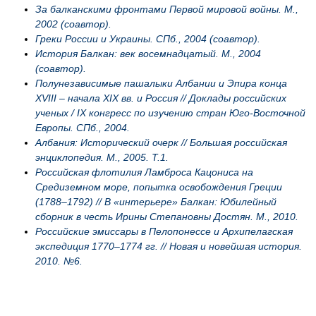
За балканскими фронтами Первой мировой войны. М.,
2002 (соавтор).
Греки России и Украины. СПб., 2004 (соавтор).
История Балкан: век восемнадцатый. М., 2004
(соавтор).
Полунезависимые пашалыки Албании и Эпира конца
XVIII – начала XIX вв. и Россия // Доклады российских
ученых / IX конгресс по изучению стран Юго-Восточной
Европы. СПб., 2004.
Албания: Исторический очерк // Большая российская
энциклопедия. М., 2005. Т.1.
Российская флотилия Ламброса Кацониса на
Средиземном море, попытка освобождения Греции
(1788–1792) // В «интерьере» Балкан: Юбилейный
сборник в честь Ирины Степановны Достян. М., 2010.
Российские эмиссары в Пелопонессе и Архипелагская
экспедиция 1770–1774 гг. // Новая и новейшая история.
2010. №6.