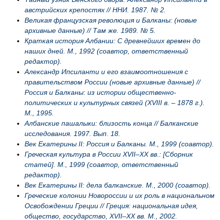
австрийских крепостях // ННИ. 1987. № 2.
Великая французская революция и Балканы: (новые
архивные данные) // Там же. 1989. № 5.
Краткая история Албании: С древнейших времен до
наших дней. М., 1992 (соавтор, ответственный
редактор).
Александр Ипсиланти и его взаимоотношения с
правительством России (новые архивные данные) //
Россия и Балканы: из истории общественно-
политических и культурных связей (XVIII в. – 1878 г.).
М., 1995.
Албанские пашалыки: близость конца // Балканские
исследования. 1997. Вып. 18.
Век Екатерины II: Россия и Балканы. М., 1999 (соавтор).
Греческая культура в России XVII–XX вв.: [Сборник
статей]. М., 1999 (соавтор, ответственный
редактор).
Век Екатерины II: дела балканские. М., 2000 (соавтор).
Греческие колонии Новороссии и их роль в национальном
Освобождении Греции // Греция: национальная идея,
общество, государство, XVII–XX вв. М., 2002.