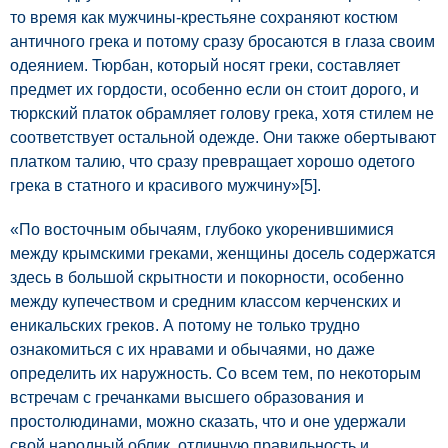
то время как мужчины-крестьяне сохраняют костюм
античного грека и потому сразу бросаются в глаза своим
одеянием. Тюрбан, который носят греки, составляет
предмет их гордости, особенно если он стоит дорого, и
тюркский платок обрамляет голову грека, хотя стилем не
соответствует остальной одежде. Они также обертывают
платком талию, что сразу превращает хорошо одетого
грека в статного и красивого мужчину»
[5]
.
«По восточным обычаям, глубоко укоренившимися
между крымскими греками, женщины досель содержатся
здесь в большой скрытности и покорности, особенно
между купечеством и средним классом керченских и
еникальских греков. А потому не только трудно
ознакомиться с их нравами и обычаями, но даже
определить их наружность. Со всем тем, по некоторым
встречам с гречанками высшего образования и
простолюдинами, можно сказать, что и оне удержали
свой народный облик, отличную правильность и