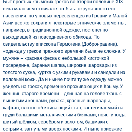
Быт простых крымских греков во второй половине XIX
века мало чем отличался от быта окружавшего его
населения, но у новых переселенцев из Греции и Малой
Азии все же сохранял некоторые этнические элементы,
например, в традиционной одежде, постепенно
выходившей из повседневного обихода. По
свидетельству епископа Гермогена (Добронравина),
«одежда у греков прежняго времени была не сложна. У
мужчин – красная феска с небольшой кисточкой
посередине, баранья шапка, широкие шаровары из
толстого сукна, куртка с узкими рукавами и сандалии из
воловьей кожи. Да и нынче почти ту же одежду можно
увидеть на греках, временно проживающих в Крыму. У
женщин старого времени – длинная на голове ткань с
вышитыми концами, рубаха, красные шаровары,
кафтан, плотно обтягивающий стан, застегиваемый на
груди большими металлическими бляхами, пояс, иногда
шитый шёлком, серебром и золотом, башмаки с
острыми, загнутыми вверх носками. И ныне приезжие