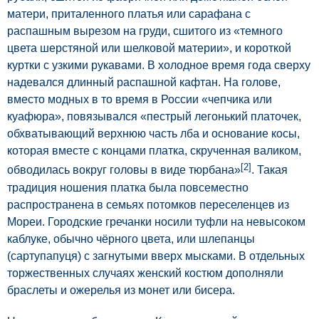
матери, приталенного платья или сарафана с
распашным вырезом на груди, сшитого из «темного
цвета шерстяной или шелковой материи», и короткой
куртки с узкими рукавами. В холодное время года сверху
надевался длинный распашной кафтан. На голове,
вместо модных в то время в России «чепчика или
куафюра», повязывался «пестрый легонький платочек,
обхватывающий верхнюю часть лба и основание косы,
которая вместе с концами платка, скрученная валиком,
[2]
обводилась вокруг головы в виде тюрбана»
. Такая
традиция ношения платка была повсеместно
распространена в семьях потомков переселенцев из
Мореи. Городские гречанки носили туфли на невысоком
каблуке, обычно чёрного цвета, или шлепанцы
(сартупапуця) с загнутыми вверх мысками. В отдельных
торжественных случаях женский костюм дополняли
браслеты и ожерелья из монет или бисера.