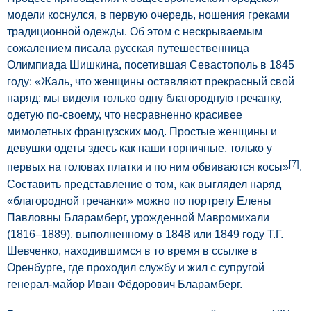
модели коснулся, в первую очередь, ношения греками
традиционной одежды. Об этом с нескрываемым
сожалением писала русская путешественница
Олимпиада Шишкина, посетившая Севастополь в 1845
году: «Жаль, что женщины оставляют прекрасный свой
наряд; мы видели только одну благородную гречанку,
одетую по-своему, что несравненно красивее
мимолетных французских мод. Простые женщины и
девушки одеты здесь как наши горничные, только у
[7]
первых на головах платки и по ним обвиваются косы»
.
Составить представление о том, как выглядел наряд
«благородной гречанки» можно по портрету Елены
Павловны Бларамберг, урожденной Мавромихали
(1816–1889), выполненному в 1848 или 1849 году Т.Г.
Шевченко, находившимся в то время в ссылке в
Оренбурге, где проходил службу и жил с супругой
генерал-майор Иван Фёдорович Бларамберг.