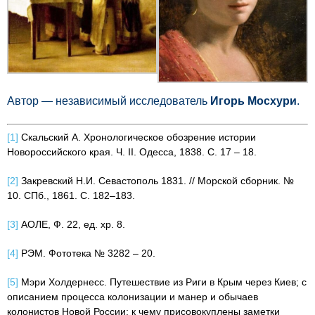
Автор — независимый исследователь
Игорь Мосхури
.
[1]
Скальский А. Хронологическое обозрение истории
Новороссийского края. Ч. II. Одесса, 1838. С. 17 – 18.
[2]
Закревский Н.И. Севастополь 1831. // Морской сборник. №
10. СПб., 1861. С. 182–183.
[3]
АОЛЕ, Ф. 22, ед. хр. 8.
[4]
РЭМ. Фототека № 3282 – 20.
[5]
Мэри Холдернесс. Путешествие из Риги в Крым через Киев; с
описанием процесса колонизации и манер и обычаев
колонистов Новой России; к чему присовокуплены заметки