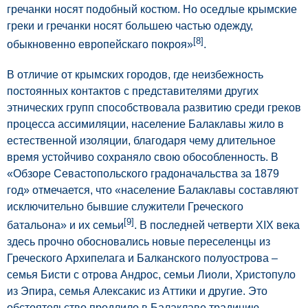
гречанки носят подобный костюм. Но оседлые крымские
греки и гречанки носят большею частью одежду,
[8]
обыкновенно европейскаго покроя»
.
В отличие от крымских городов, где неизбежность
постоянных контактов с представителями других
этнических групп способствовала развитию среди греков
процесса ассимиляции, население Балаклавы жило в
естественной изоляции, благодаря чему длительное
время устойчиво сохраняло свою обособленность. В
«Обзоре Севастопольского градоначальства за 1879
год» отмечается, что «население Балаклавы составляют
исключительно бывшие служители Греческого
[9]
батальона» и их семьи
. В последней четверти XIX века
здесь прочно обосновались новые переселенцы из
Греческого Архипелага и Балканского полуострова –
семья Бисти с отрова Андрос, семьи Лиоли, Христопуло
из Эпира, семья Алексакис из Аттики и другие. Это
обстоятельство продлило в Балаклаве традицию