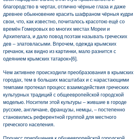
благородство в чертах, отлично чёрные глаза и даже
древнее обыкновение красить шафраном чёрныя кудри
свои, что, как известно, почиталось красотою ещё со
времён Гомеровых во многих местах Мореи и
Архипелага, и дало повод поэтам называть греческих
дев – златовласыми. Впрочем, одежда крымских
гречанок, как видно из картинки, мало разнится с
одеянием крымских татарок»
[6]
.
Чем активнее происходили преобразования в крымских
городах, тем в больших масштабах и с нарастающими
темпами протекал процесс взаимодействия греческих
культурных традиций с общеевропейской городской
моделью. Носители этой культуры – жившие в городе
русские, англичане, французы, немцы, – постепенно
становились референтной группой для местного
греческого населения.
Процесс приобщения к общеевропейской городской