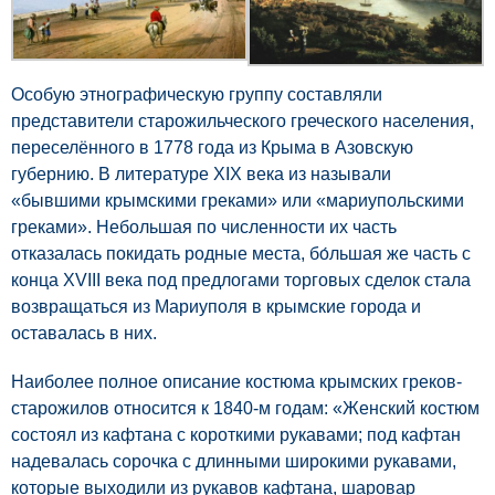
Особую этнографическую группу составляли
представители старожильческого греческого населения,
переселённого в 1778 года из Крыма в Азовскую
губернию. В литературе XIX века из называли
«бывшими крымскими греками» или «мариупольскими
греками». Небольшая по численности их часть
отказалась покидать родные места, бо́льшая же часть с
конца XVIII века под предлогами торговых сделок стала
возвращаться из Мариуполя в крымские города и
оставалась в них.
Наиболее полное описание костюма крымских греков-
старожилов относится к 1840-м годам: «Женский костюм
состоял из кафтана с короткими рукавами; под кафтан
надевалась сорочка с длинными широкими рукавами,
которые выходили из рукавов кафтана, шаровар