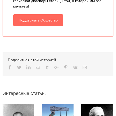
греческой диаспоры столицы той, о которой мы все
мечтаем!
Поддержать Общество
Поделиться этой историей.
Facebook
Twitter
Linkedin
Reddit
Tumblr
Google+
Pinterest
Vk
Email
Интересные статьи.