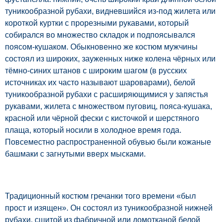
туникообразной рубахи, видневшийся из-под жилета или
короткой куртки с прорезными рукавами, который
собирался во множество складок и подпоясывался
поясом-кушаком. Обыкновенно же костюм мужчины
состоял из широких, зауженных ниже колена чёрных или
тёмно-синих штанов с широким шагом (в русских
источниках их часто называют шароварами), белой
туникообразной рубахи с расширяющимися у запястья
рукавами, жилета с множеством пуговиц, пояса-кушака,
красной или чёрной фески с кисточкой и шерстяного
плаща, который носили в холодное время года.
Повсеместно распространенной обувью были кожаные
башмаки с загнутыми вверх мысками.
Традиционный костюм гречанки того времени «был
прост и изящен». Он состоял из туникообразной нижней
рубахи, сшитой из фабричной или домотканой белой