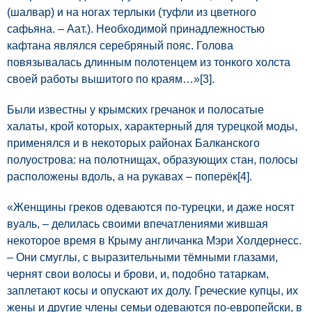
(шалвар) и на ногах терлыки (туфли из цветного
сафьяна. – Аат.). Необходимой принадлежностью
кафтана являлся серебряный пояс. Голова
повязывалась длинным полотенцем из тонкого холста
своей работы вышитого по краям…»
[3]
.
Были известны у крымских гречанок и полосатые
халаты, крой которых, характерный для турецкой моды,
применялся и в некоторых районах Балканского
полуострова: на полотнищах, образующих стан, полосы
расположены вдоль, а на рукавах – поперёк
[4]
.
«Женщины греков одеваются по-турецки, и даже носят
вуаль, – делилась своими впечатлениями жившая
некоторое время в Крыму англичанка Мэри Холдернесс.
– Они смуглы, с выразительными тёмными глазами,
чернят свои волосы и брови, и, подобно татаркам,
заплетают косы и опускают их долу. Греческие купцы, их
жены и другие члены семьи одеваются по-европейски, в