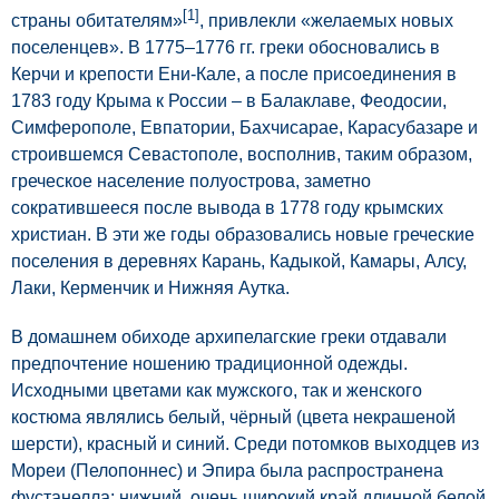
[1]
страны обитателям»
, привлекли «желаемых новых
поселенцев». В 1775–1776 гг. греки обосновались в
Керчи и крепости Ени-Кале, а после присоединения в
1783 году Крыма к России – в Балаклаве, Феодосии,
Симферополе, Евпатории, Бахчисарае, Карасубазаре и
строившемся Севастополе, восполнив, таким образом,
греческое население полуострова, заметно
сократившееся после вывода в 1778 году крымских
христиан. В эти же годы образовались новые греческие
поселения в деревнях Карань, Кадыкой, Камары, Алсу,
Лаки, Керменчик и Нижняя Аутка.
В домашнем обиходе архипелагские греки отдавали
предпочтение ношению традиционной одежды.
Исходными цветами как мужского, так и женского
костюма являлись белый, чёрный (цвета некрашеной
шерсти), красный и синий. Среди потомков выходцев из
Мореи (Пелопоннес) и Эпира была распространена
фустанелла: нижний, очень широкий край длинной белой