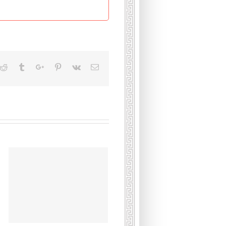
kedin
Reddit
Tumblr
Google+
Pinterest
Vk
Email