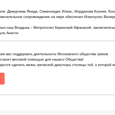
няли: Демурчева Янида, Симеонидис Илиас, Иорданова Ксения, Ко
амечательное сопровождение на лире обеспечил Илиопулос Валер
рыл наш Владыка – Митрополит Киринский Афанасий, заключитель
уло Анести.
ем вас поддержать деятельность Московского общества греков.
 станет весомой помощью для нашего Общества!
дастся сделать жизнь греческой диаспоры столицы той, о которой 