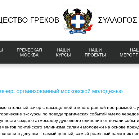
ЕСТВО ГРЕКОВ
ΣΥΛΛΟΓΟΣ
Ы
ГРЕЧЕСКАЯ
НАШИ
НАШИ
НА
МОСКВА
КУРСЫ
ПРОЕКТЫ
МЕРОПР
 вечер, организованный московской молодежью
замечательный вечер с насыщенной и многогранной программой с
орические экскурсы по поводу трагических событий умело чередов
окупности создало атмосферу душевного единения от печали событи
лементов понтийского эллинизма силами молодежи на основе прежд
о юноши и девушки – самый ценный, самый реальный памятник не