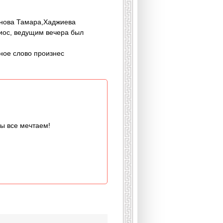
ннова Тамара,Хаджиева
иос, ведущим вечера был
ное слово произнес
мы все мечтаем!