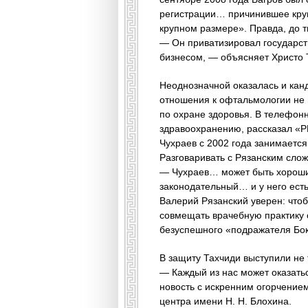
регистрации… причинившее круп
крупном размере». Правда, до 
— Он приватизировал государст
бизнесом, — объясняет Христо 
Неоднозначной оказалась и кан
отношения к офтальмологии не и
по охране здоровья. В телефон
здравоохранению, рассказал «РР
Чухраев с 2002 года занимается
Разговаривать с Рязанским слож
— Чухраев… может быть хороши
законодательный… и у него ест
Валерий Рязанский уверен: что
совмещать врачебную практику 
безуспешного «подражателя Бок
В защиту Тахчиди выступили не 
— Каждый из нас может оказатьс
новость с искренним огорчение
центра имени Н. Н. Блохина.