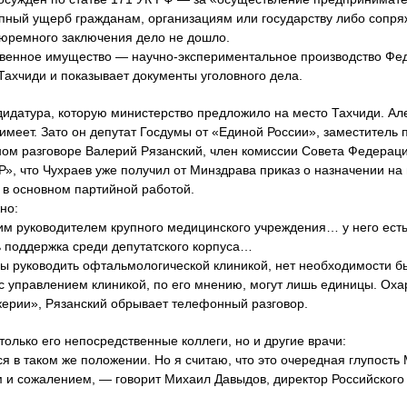
ный ущерб гражданам, организациям или государству либо сопряж
тюремного заключения дело не дошло.
венное имущество — научно-экспериментальное производство Фед
Тахчиди и показывает документы уголовного дела.
дидатура, которую министерство предложило на место Тахчиди. Ал
меет. Зато он депутат Госдумы от «Единой России», замес­титель 
ном разговоре Валерий Рязанский, член комиссии Совета Федераци
», что Чухраев уже получил от Минздрава приказ о назначении на
 в основном партийной работой.
но:
м руководителем крупного медицинского учреждения… у него есть
ь поддержка среди депутатского корпуса…
бы руководить офтальмологичес­кой клиникой, нет необходимости б
с управлением клиникой, по его мнению, могут лишь единицы. Оха
ерии», Рязанский обрывает телефонный разговор.
только его непосредственные коллеги, но и другие врачи:
я в таком же положении. Но я считаю, что это очередная глупость
м и сожалением, — говорит Михаил Давыдов, директор Российского 