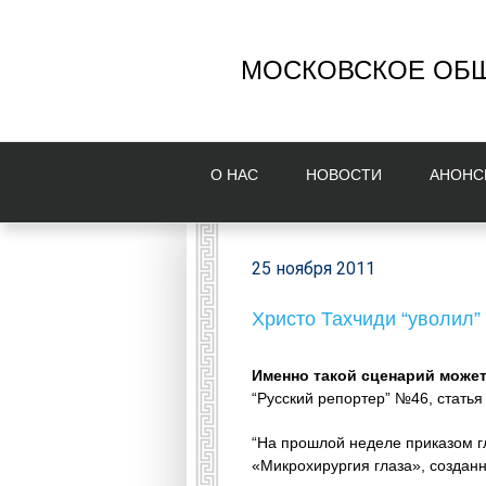
МОСКОВСКОЕ ОБЩ
О НAС
НОВОСТИ
AНОНС
25 ноября 2011
Христо Тахчиди “уволил”
Именно такой сценарий може
“Русский репортер” №46, стать
“На прошлой неделе приказом г
«Микрохирургия глаза», созданн