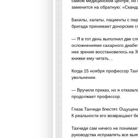
самом медицинском центре, но 
заменится на обратную: «Сканда
Бахилы, халаты, пациенты с пе
бригада принимает донорские г
— Я в тот день выполнил две с
осложнениями сахарного диабета
нее зрение восстановилось на 3
книжки ему читать…
Когда 15 ноября профессор Тах
увольнении.
— Вручили приказ, но я отказа
продолжает профессор.
Глаза Тахчиди блестят. Ощущени
К реальности его возвращают бе
Тахчиди сам ничего не понима
руководства исправлять все вы