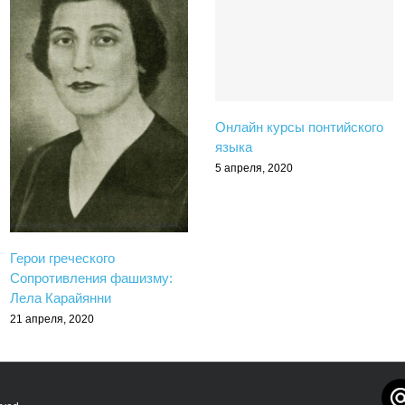
Онлайн курсы понтийского
языка
5 апреля, 2020
Герои греческого
Сопротивления фашизму:
Лела Карайянни
21 апреля, 2020