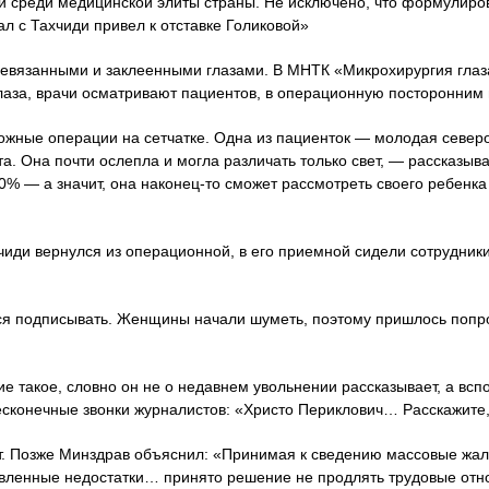
и среди медицинской элиты страны. Не исключено, что формулиро
л с Тахчиди привел к отставке Голиковой»
ревязанными и заклеенными глазами. В МНТК «Микрохирургия гла
лаза, врачи осматривают пациентов, в операционную посторонним
ложные операции на сетчатке. Одна из пациенток — молодая север
. Она почти ослепла и могла различать только свет, — рассказыв
0% — а значит, она наконец-то сможет рассмотреть своего ребенка 
чиди вернулся из операционной, в его приемной сидели сотрудник
лся подписывать. Женщины начали шуметь, поэтому пришлось попро
е такое, словно он не о недавнем увольнении рассказывает, а вс
сконечные звонки журналистов: «Христо Периклович… Расскажите, 
ет. Позже Минздрав объяснил: «Принимая к сведению массовые ж
явленные недостатки… принято решение не продлять трудовые отн