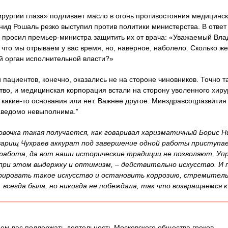
рургии глаза» подливает масло в огонь противостояния медицинс
онид Рошаль резко выступил против политики министерства. В отве
 просил премьер-министра защитить их от врача: «Уважаемый Вл
, что мы отрываем у вас время, но, наверное, наболело. Сколько ж
 орган исполнительной власти?»
пациентов, конечно, оказались не на стороне чиновников. Точно та
во, и медицинская корпорация встали на сторону уволенного хирур
 какие-то основания или нет. Важнее другое: Минздравсоцразвития 
заведомо невыполнима.”
вочка такая получается, как говаривал харизматичный Борис Н
варищ Чухраев аккурат под завершение одной работы приступае
о работа, да вот наши исторические традиции не позволяют. Уп
при этом выдержку и оптимизм, – действительно искусство. И 
рировать такое искусство и остановить коррозию, стремител
 всегда была, но никогда не побеждала, так что возвращаемся к
ем вас поддержать деятельность Московского общества греков.