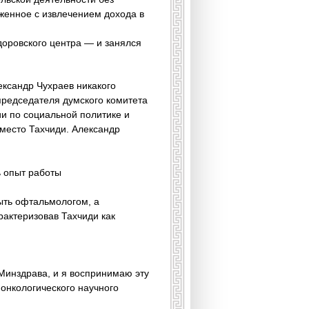
енное с извлече­нием дохода в
оровского центра — и занялся
ександр Чухраев никакого
председателя думского комитета
и по социальной политике и
 место Тахчиди. Александр
 опыт работы
ыть офтальмологом, а
рактеризовав Тахчиди как
 Минздрава, и я воспринимаю эту
онкологического научного