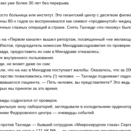
зах уже более 30 лет без перерыва
сто больница или институт. Это гигантский центр с десятком фили
ны 80-х годов он воспринимался как символ «продвинутой» медиц
ичных глазных операций в стране. Снять Тахчиди «по-тихому» был
ия на «Первом канале» вышел репортаж, посвященный «не желающ
 Изотов, председатель комиссии Минздравсоцразвития по проверк
авда, предоставить их нам в Минздраве отказались:
 внутреннего пользования.
ди, не может даже он сам:
зали, что на нас в Минздрав поступают жалобы. Оказалось, что за 
ерство пожаловались пять (!) человек. — Тахчиди поднимает ладон
вавшегося пациента. — Пять человек, вы представляете? Это ведь
рых мы приняли за это время.
ажды содрогался от проверок.
ильную зону лабораторий, заглядывали в холодильники ординато
ники Федоровского центра — очевидцы событий.
против Тахчиди — бывший сотрудник «Микрохирургии глаза» Сергей
 осужден по статье 171 УК РФ — за «осуществление предпринимате