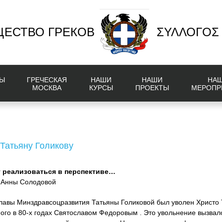
ЕСТВО ГРЕКОВ
ΣΥΛΛΟΓΟΣ
Ы
ГРЕЧЕСКАЯ
НАШИ
НАШИ
НА
МОСКВА
КУРСЫ
ПРОЕКТЫ
МЕРОПР
 Татьяну Голикову
т реализоваться в перспективе…
я Анны Солодовой
лавы Минздравсоцразвития Татьяны Голиковой был уволен Христо
ого в 80-х годах Святославом Федоровым . Это увольнение вызвало