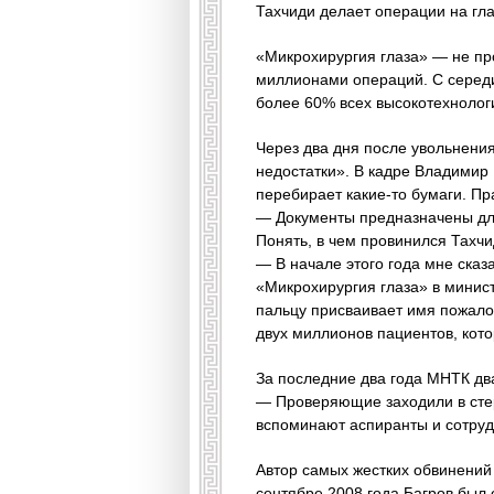
Тахчиди делает операции на гла
«Микрохирургия глаза» — не про
миллионами операций. С середи
более 60% всех высокотехнолог
Через два дня после увольнен
недостатки». В кадре Владимир
перебирает какие-то бумаги. Пр
— Документы предназначены для
Понять, в чем провинился Тахчи
— В начале этого года мне ска­
«Микрохирургия глаза» в минист
пальцу присваивает имя пожало
двух миллионов пациентов, кото
За последние два года МНТК дв
— Проверяющие заходили в стер
вспоминают аспиранты и сотруд
Автор самых жестких обвинений 
сентябре 2008 года Багров был