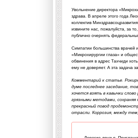
Увольнение директора «Микрохи
здрава. В апреле этого года Ле
коллектив Минздравсоцразвития
извините нас, пожалуйста, за то
публично очернять федеральный
Симпатии большинства врачей и 
«Микрохирургии глаза» и общест
обвинения в адрес Тахчиди хоть
ему не доверяет. А эта задача 
Комментарий к статье. Рокиро
думе последнее заседание, то
хочется взять в кавычки слов
грязными методами, сохраняя 
прекрасный повод продемонст
отрасли. Коррозия, между тем,
Дорогие друзья, Приглаша