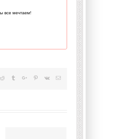
мы все мечтаем!
kedin
Reddit
Tumblr
Google+
Pinterest
Vk
Email