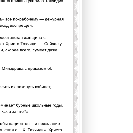
вка «Голикова уволила Тахчиди»
за» все по-рабочему — дежурная
 вход воспрещен.
о­осетинская женщина с
ает Христо Тахчиди. — Сейчас у
и, скорее всего, сумеет даже
и Минздрава с приказом об
сить их покинуть кабинет, —
поминает бурные школьные годы.
как и за что?»
алобы пациентов… и нежелание
ошения c… Х. Тахчиди». Христо