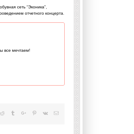
бувная сеть “Эконика”,
роведением отчетного концерта.
мы все мечтаем!
kedin
Reddit
Tumblr
Google+
Pinterest
Vk
Email