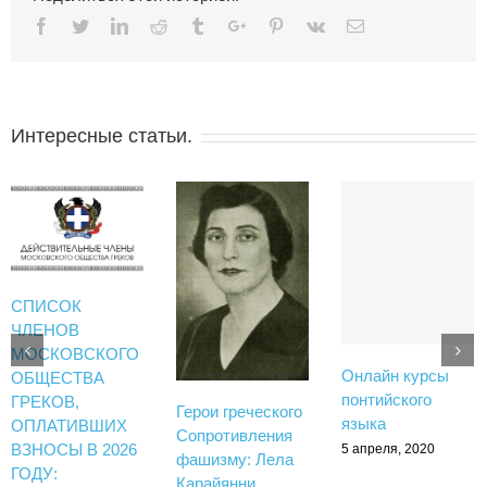
Facebook
Twitter
Linkedin
Reddit
Tumblr
Google+
Pinterest
Vk
Email
Интересные статьи.
СПИСОК
ЧЛЕНОВ
МОСКОВСКОГО
Онлайн курсы
ОБЩЕСТВА
понтийского
ГРЕКОВ,
Герои греческого
языка
ОПЛАТИВШИХ
Сопротивления
ВЗНОСЫ В 2026
5 апреля, 2020
фашизму: Лела
ГОДУ:
Карайянни