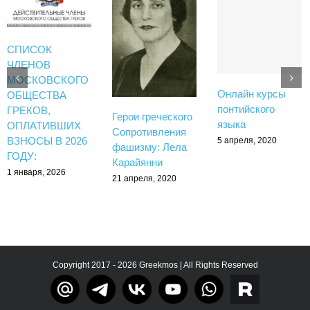
СПИСОК
ЧЛЕНОВ
МОСКОВСКОГО
Онлайн курсы
ОБЩЕСТВА
понтийского
ГРЕКОВ,
Герои греческого
языка
ОПЛАТИВШИХ
Сопротивления
ВЗНОСЫ В 2026
5 апреля, 2020
фашизму: Лела
ГОДУ:
Карайянни
1 января, 2026
21 апреля, 2020
Copyright 2017 - 2026 Greekmos | All Rights Reserved
Тelegram
rutube