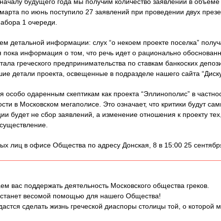
началу будущего года мы получим количество заявлений в объеме 
марта по июнь поступило 27 заявлений при проведении двух презе
абора 1 очереди.
ем детальной информации: слух “о некоем проекте поселка” получ
я пока информация о том, что речь идет о рационально обоснован
тала греческого предпринимательства по ставкам банкоских депоз
шие детали проекта, освещенные в подразделе нашего сайта “Диску
 особо одаренным скептикам как проекта “Эллинополис” в частнос
сти в Московском мегаполисе. Это означает, что критики будут с
ии будет не сбор заявлений, а изменение отношения к проекту тех,
осуществление.
ых лиц в офисе Общества по адресу Донская, 8 в 15:00 25 сентябр
ем вас поддержать деятельность Московского общества греков.
 станет весомой помощью для нашего Общества!
дастся сделать жизнь греческой диаспоры столицы той, о которой 