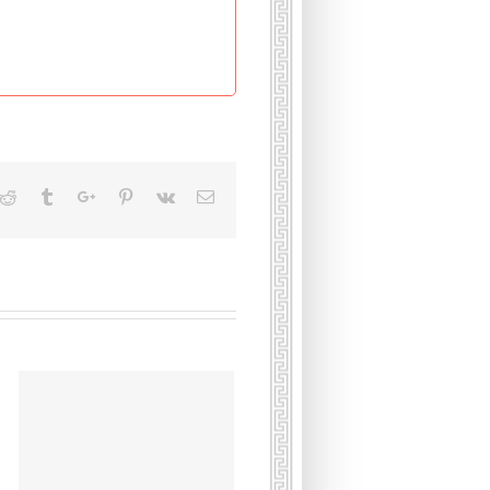
kedin
Reddit
Tumblr
Google+
Pinterest
Vk
Email