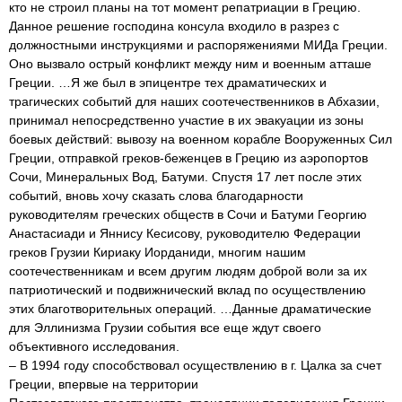
кто не строил планы на тот момент репатриации в Грецию.
Данное решение господина консула входило в разрез с
должностными инструкциями и распоряжениями МИДа Греции.
Оно вызвало острый конфликт между ним и военным атташе
Греции. …Я же был в эпицентре тех драматических и
трагических событий для наших соотечественников в Абхазии,
принимал непосредственно участие в их эвакуации из зоны
боевых действий: вывозу на военном корабле Вооруженных Сил
Греции, отправкой греков-беженцев в Грецию из аэропортов
Сочи, Минеральных Вод, Батуми. Спустя 17 лет после этих
событий, вновь хочу сказать слова благодарности
руководителям греческих обществ в Сочи и Батуми Георгию
Анастасиади и Яннису Кесисову, руководителю Федерации
греков Грузии Кириаку Иорданиди, многим нашим
соотечественникам и всем другим людям доброй воли за их
патриотический и подвижнический вклад по осуществлению
этих благотворительных операций. …Данные драматические
для Эллинизма Грузии события все еще ждут своего
объективного исследования.
– В 1994 году способствовал осуществлению в г. Цалка за счет
Греции, впервые на территории