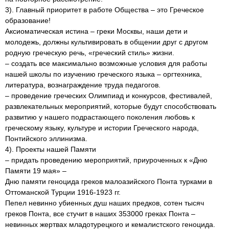
3). Главный приоритет в работе Общества – это Греческое
образование!
Аксиоматическая истина – греки Москвы, наши дети и
молодежь, должны культивировать в общении друг с другом
родную греческую речь, «греческий стиль» жизни.
– создать все максимально возможные условия для работы
нашей школы по изучению греческого языка – оргтехника,
литература, вознаграждение труда педагогов.
– проведение греческих Олимпиад и конкурсов, фестивалей,
развлекательных мероприятий, которые будут способствовать
развитию у нашего подрастающего поколения любовь к
греческому языку, культуре и истории Греческого народа,
Понтийского эллинизма.
4). Проекты нашей Памяти
– придать проведению мероприятий, приуроченных к «Дню
Памяти 19 мая» –
Дню памяти геноцида греков малоазийского Понта турками в
Оттоманской Турции 1916-1923 гг.
Пепел невинно убиенных душ наших предков, сотен тысяч
греков Понта, все стучит в наших 353000 греках Понта –
невинных жертвах младотурецкого и кемалистского геноцида.