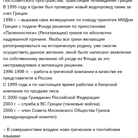
Постсоветского пространства, трансляции телевидения Греции.
В 1995 году в Цалке был проведен новый водопровод также за
счет Греции.
1996 г. – выразив свое возмущение по поводу принятия МИДом
Греции с подачи Фонда решения по приостановке
«Палинностиси» (Репатриации) греков по абсолютно
надуманной причине. Якобы все греки желающие
репатриироваться на историческую родину, уже смогли
осуществить данное желание, мной было написано заявление
по собственному желанию об уходе из Фонда за это
несправедливое и вопиющее решение.
1996-1998 гг. – работа в греческой компании в качестве ее
представителя в России.
С 1999 года и по настоящее время работаю в Кипрской
компании по продаже леса.
С 2000 года Гражданин Российской Федерации
2003 г. – служба в ВС Греции (танковые войска).
2006 г. – член Совета Московского Общества Греков
(международный комитет).
– В совершенствии владею ново-греческим и понтийским
языками