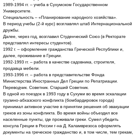
1989-1994 гг. – учеба в Сухумском Государственном
Университете.
Специальность – «Планирование народного хозяйства».
В период учебы (2-й курс) возглавлял штаб Интернациональной
дружбы.
Далее, через год, возглавил Студенческий Союз (в Ректорате
представлял интересы студентов).
1992 г. – оформление гражданства Греческой Республики и,
далее, проживание в Греции.
1992-1993 гг. – работа в качестве садовника, строителя,
продавца мебели.
1993-1996 гг. – работа в представительстве Фонда
Министерства Иностранных Дел Греции по Репатриации.
Переводчик. Советник. Старший Советник.
В одной из поездок в 1993 году в Сухуми во время эскалации
грузино-абхазского конфликта (бомбардировок города)
принимал активное участие в принятии решения об эвакуации
греков из зоны конфликта. Во время войны объездил все
населенные пункты, где проживали греки. Сумел убедить
консула Греции в России г-на Д. Каламврезоса оформлять
документы на греческое гражданство и, в том числе, тем грекам,