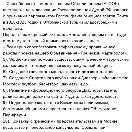
– Способствовать вместе с нашим Объединением (АГООР)
постановке на голосование Государственной Думой РФ вопроса
о признании парламентом России факта геноцида греков Понта
в 1916-1923 годах в Оттоманской Турции младотурецкими
палачами.
Перед взорами российских парламентариев, верим в это, будет
стоять мужественный пример из шведских коллег.
– Всемерно способствовать эффективному продвижению
работы проекта нашего Объединения «Греческий мартиролог».
5). Эффективная помощь существующим греческим творческим
коллективам – яркому творческому лицу нашей общины.
6). Создание греческого молодежного и детского театров.
7). Создание Спортивного клуба нашей Диаспоры «Эллинес тис
Мосхас»: Футбол, баскетбол, шахматы и др.
8). Развитие информационного ресурса Диаспоры: газета,
радиостанция, развитие сайта. Издательская деятельность.
9). Поддержание контактов с Всемирным эллинизмом,
братскими общинами в пространстве наших Объединения,
Периферии.
10). Контакты с греческими представительствами в Москве:
посольство и Генеральное консульство. Создать при