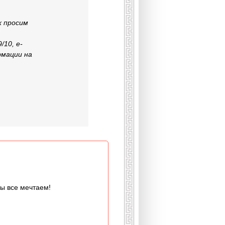
х просим
/10, e-
рмации на
мы все мечтаем!