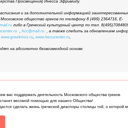
ерства Просвещения) Инесса Эфримиду.
расписания и за дополнительной информацией заинтересованны
Московское общество греков по телефону 8 (499) 2364716, E-
ail.ru
либо в Греческий культурный центр по тел. 8(495)7084809
center.ru
,
hcc@mail.ru
, а также следить за обновлением инфо
х
www.greekmos.ru
,
www.hecucenter.ru
,
одят на абсолютно безвозмездной основе.
ем вас поддержать деятельность Московского общества греков.
 станет весомой помощью для нашего Общества!
дастся сделать жизнь греческой диаспоры столицы той, о которой 