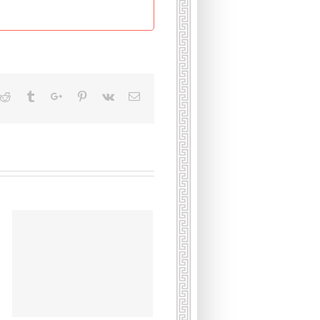
kedin
Reddit
Tumblr
Google+
Pinterest
Vk
Email