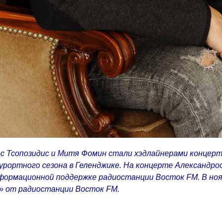
ос Тсопозидис и Митя Фомин стали хэдлайнерами концерт
рортного сезона в Геленджике. На концерте Александрос
формационной поддержке радиостанции Восток FM. В но
» от радиостанции Восток FM.