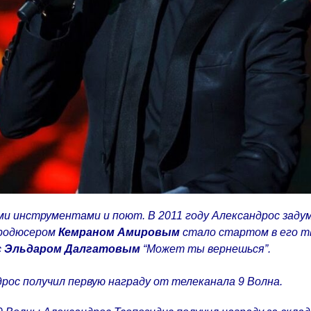
ыми инструментами и поют.
В 2011 году Александрос задум
продюсером
Кемраном Амировым
стало стартом в его тв
с
Эльдаром Далгатовым
“Может ты вернешься”.
дрос получил первую награду от телеканала 9 Волна
.