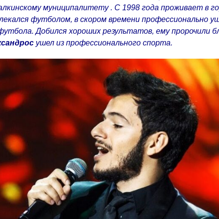
Цалкинскому муниципалитету
. С 1998 года проживает в г
влекался футболом, в скором времени профессионально уш
 футбола. Добился хороших результатов, ему пророчили б
ксандрос
ушел из профессионального спорта.