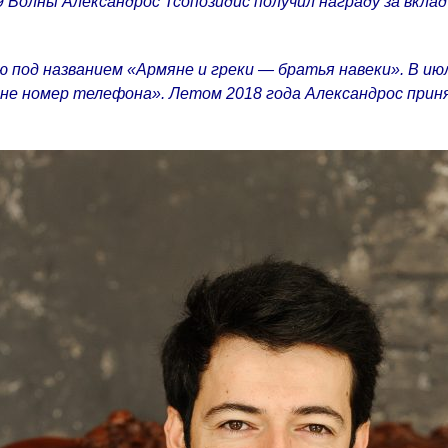
9 Волны Александрос Тсопозидис получил награду за вкла
ю под названием «Армяне и греки — братья навеки». В ию
мне номер телефона». Летом 2018 года Александрос прин