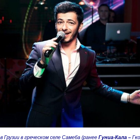
 в Грузии в греческом селе Самеба (ранее
Гуниа-Кала –
Γκο