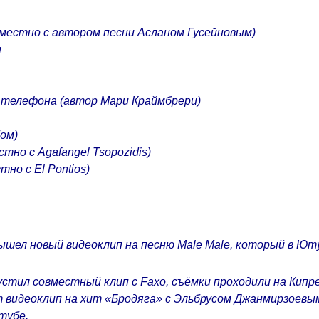
вместно с автором песни Асланом Гусейновым)
и
 телефона (автор Мари Краймбрери)
ом)
тно с Agafangel Tsopozidis)
тно с El Pontios)
ышел новый видеоклип на песню Male Male, который в Ют
устил совместный клип с Faxo, съёмки проходили на Кипр
т видеоклип на хит «Бродяга» с Эльбрусом Джанмирзоевы
тубе.