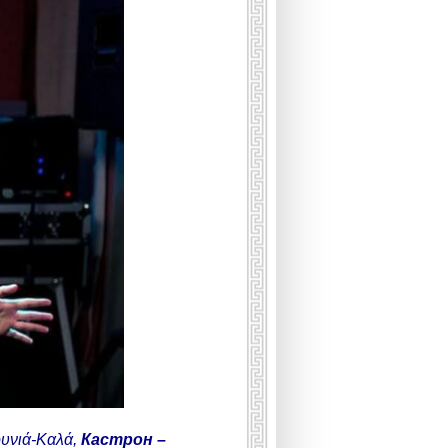
υνιά-Καλά
,
Кастрон –