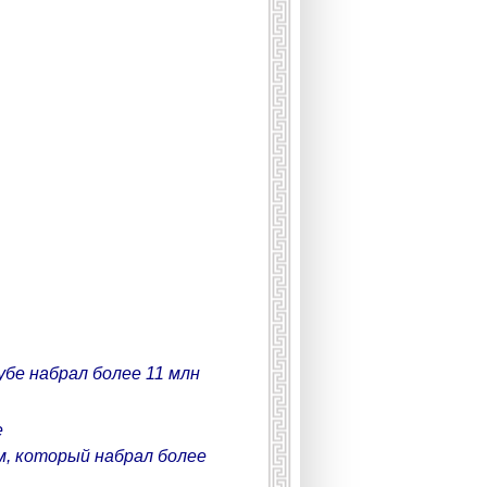
убе набрал более 11 млн
e
м, который набрал более