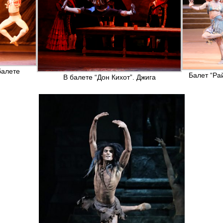
балете
Балет “Ра
В балете “Дон Кихот”. Джига