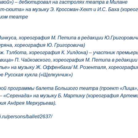
ивой») – дебютировал на гастролях театра в Милане
-сюита» на музыку Э. Кроссман-Хехт и И.С. Баха (хореог
ьшом театре
Минкуса, хореография М. Петипа в редакции Ю.Григорович
ряна, хореография Ю. Григоровича)
Дж. Тэлбота, хореография К. Уилдона) – участник премье
вица» П. Чайковского, хореография М. Петипа в редакции
лье» на музыку Ж. Оффенбаха/ М. Розенталя, хореографи
 Русская кукла («Щелкунчик»)
жной программы балета Большого театра (проект «Лица»,
– «Серенада» на музыку Б. Мартину (хореография Артеми
фия Андрея Меркурьева).
.ru/persons/ballet/2637/