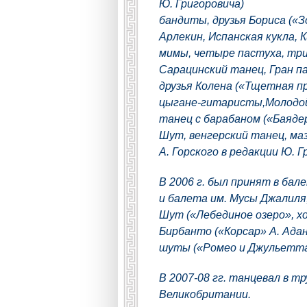
Ю. Григоровича)
бандиты, друзья Бориса («
Арлекин, Испанская кукла, 
мимы, четыре пастуха, три
Сарацинский танец, Гран па
друзья Колена («Тщетная п
цыгане-гитаристы,Молодой 
танец с барабаном («Баядер
Шут, венгерский танец, маз
А. Горского в редакции Ю. Г
В 2006 г. был принят в ба
и балета им. Мусы Джалиля,
Шут («Лебединое озеро», х
Бирбанто («Корсар» А. Адан
шуты («Ромео и Джульетта»
В 2007-08 гг. танцевал в т
Великобритании.