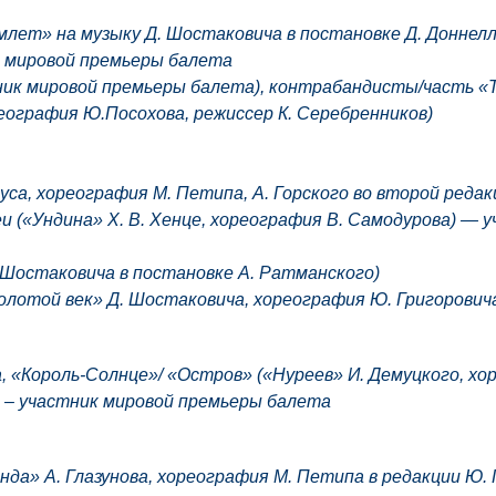
млет» на музыку Д. Шостаковича в постановке Д. Доннел
к мировой премьеры балета
ник мировой премьеры балета), контрабандисты/часть «
реография Ю.Посохова, режиссер К. Серебренников)
уса, хореография М. Петипа, А. Горского во второй редак
и («Ундина» Х. В. Хенце, хореография В. Самодурова) — 
 Шостаковича в постановке А. Ратманского)
Золотой век» Д. Шостаковича, хореография Ю. Григорович
, «Король-Солнце»/ «Остров» («Нуреев» И. Демуцкого, хо
) – участник мировой премьеры балета
да» А. Глазунова, хореография М. Петипа в редакции Ю. 