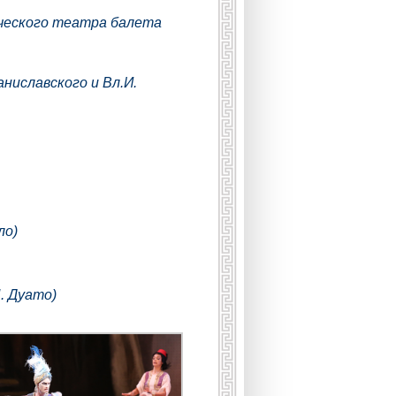
ического театра балета
ниславского и Вл.И.
ло)
. Дуато)