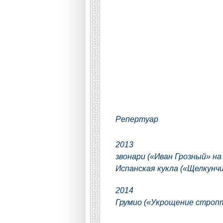
Репертуар
2013
звонари («Иван Грозный» на
Испанская кукла («Щелкунчи
2014
Грумио («Укрощение стропт