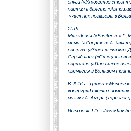
слуги («Укрощение стропт
партия в балете «Артефакт
участник премьеры в Бол
2019
Магедавея («Баядерка» Л. 
мимы («Спартак» А. Хачату
пастухи («Зимняя сказка» 
Серый волк («Спящая краса
парижане («Парижское весе
премьеры в Большом театре
В 2016 г. в рамках Молоде
хореографических номерах 
музыку А. Амара (хореогра
Источник:
https://www.bolshoi