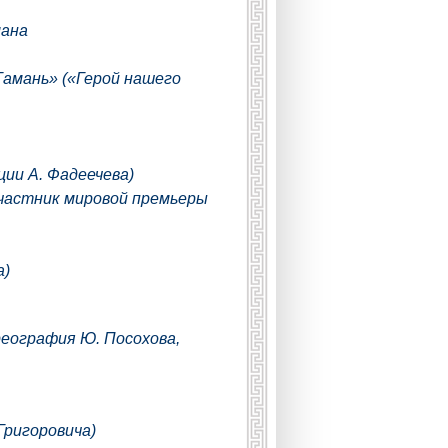
лана
Тамань» («Герой нашего
ции А. Фадеечева)
участник мировой премьеры
а)
реография Ю. Посохова,
Григоровича)