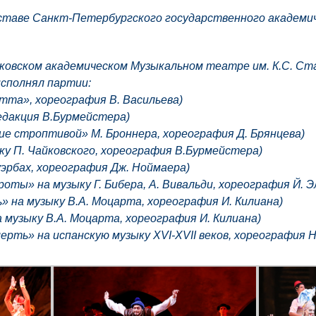
составе Санкт-Петербургского государственного академ
сковском академическом Музыкальном театре им. К.С. Ста
исполнял партии:
тта», хореография В. Васильева)
едакция В.Бурмейстера)
ие строптивой» М. Броннера, хореография Д. Брянцева)
ку П. Чайковского, хореография В.Бурмейстера)
уэрбах, хореография Дж. Ноймаера)
оты» на музыку Г. Бибера, А. Вивальди, хореография Й. Э
» на музыку В.А. Моцарта, хореография И. Килиана)
 музыку В.А. Моцарта, хореография И. Килиана)
ерть» на испанскую музыку XVI-XVII веков, хореография Н