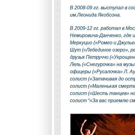
В 2008-09 гг. выступал в 
им.Леонида Якобсона.
В 2009-12 гг. работал в Мо
Немировича-Данченко, где 
Меркуцио («Ромео и Джулье
Шут («Лебединое озеро», р
друзья Петруччо («Укрощен
Лель («Снегурочка» на музы
офицеры («Русалочка» Л. А
солист («Затачивая до остр
солист («Маленькая смерть
солист («Шесть танцев» на
солист “«За вас приемлю см