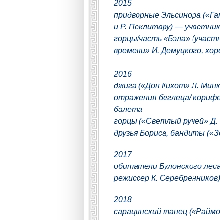
2015
придворные Эльсинора («Га
и Р. Поклитару) — участни
горцы/часть «Бэла» (участ
времени» И. Демуцкого, хо
2016
джига («Дон Кихот» Л. Минк
отражения беглеца/ корифе
балета
горцы («Светлый ручей» Д.
друзья Бориса, бандиты («
2017
обитатели Булонского леса
режиссер К. Серебренников
2018
сарацинский танец («Раймон