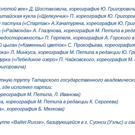
Золотой век» Д. Шостаковича, хореография Ю. Григорович
Китайская кукла («Щелкунчик» П. хореография Ю. Григоро
 пастуха («Спартак» А.Хачатуряна, хореография Ю. Григ
 («Раймонда» А. Глазунова, хореография М. Петипа в ред
редосторожность» П. Гертеля, хореография А. Горского в
цыган («Каменный цветок» С. Прокофьева, хореография 
ка» Л. Минкуса, хореография М. Петипа в редакции Ю. Гр
урка («Лебединое озеро» П. Чайковского, хореография М. 
ригоровича)
летную труппу Татарского государственного академичес
 где исполнял партии:
ореография М. Петипа, Л. Иванова)
а, хореография М. Петипа в редакции К. Сергеева)
, хореография Б. Мягкова)
руппе «Ballet Russe», базирующейся в г. Суонси (Уэльс) и