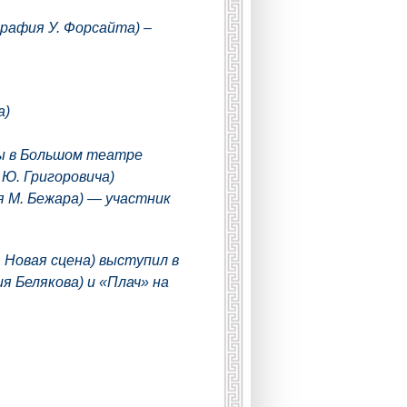
рафия У. Форсайта) –
а)
ры в Большом театре
 Ю. Григоровича)
я М. Бежара) — участник
 Новая сцена) выступил в
я Белякова) и «Плач» на