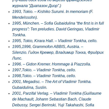
журнала “Диапазон Диор”.)
1993, Tokio. – Kishiko Surumi. In memoriam (F.
Mendelssohn).
1995, München. – Sofia Gubaidulina “the first is in full
progress”: Ten preludies. David Geringas, Vladimir
Tonkha.
1995, Tokio, Kirara Hall. – Vladimir Tonkha, cello.
1995,1996, Grammofon ABBIS, Austria. –
Silenzio. Гидон Кремер, Владимир Тонха, Фридрих
Липс.
1996. – Gidon Kremer. Hommage à Piazzolla.
1997,Tokio. – Vladimir Tonkha, cello.
1998,Tokio. – Vladimir Tonkha, cello.
2001, Megadisc. – The Art of Vladimir Tonkha.
Gubaidulina, Suslin.
2001, Parzifal Verlag. – Vladimir Tonkha (Guillaume
de Machault, Johann Sebastian Bach, Claude
Debussy, Sergei Berinski, Yuji Takahashi, Sofia