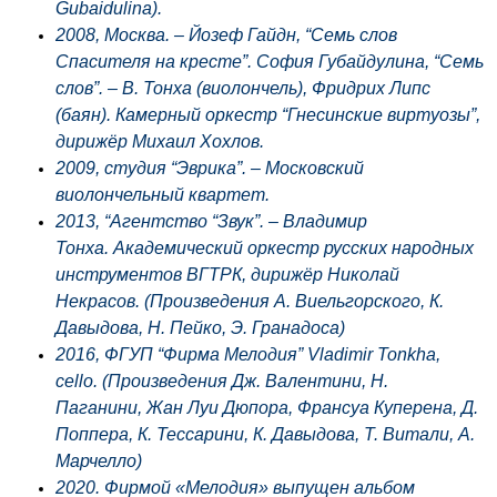
Gubaidulina).
2008, Москва. – Йозеф Гайдн, “Семь слов
Спасителя на кресте”. София Губайдулина, “Семь
слов”. – В. Тонха (виолончель), Фридрих Липс
(баян). Камерный оркестр “Гнесинские виртуозы”,
дирижёр Михаил Хохлов.
2009, студия “Эврика”. – Московский
виолончельный квартет.
2013, “Агентство “Звук”. – Владимир
Тонха. Академический оркестр русских народных
инструментов ВГТРК, дирижёр Николай
Некрасов. (Произведения А. Виельгорского, К.
Давыдова, Н. Пейко, Э. Гранадоса)
2016, ФГУП “Фирма Мелодия” Vladimir Tonkha,
cello. (Произведения Дж. Валентини, Н.
Паганини, Жан Луи Дюпора, Франсуа Куперена, Д.
Поппера, К. Тессарини, К. Давыдова, Т. Витали, А.
Марчелло)
2020. Фирмой «Мелодия» выпущен альбом