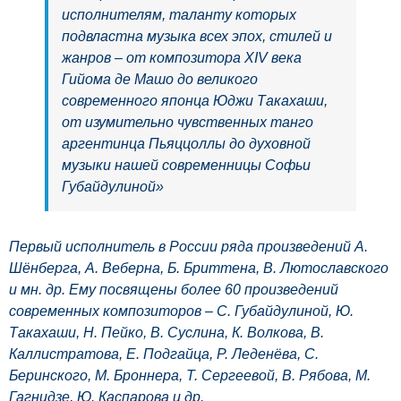
исполнителям, таланту которых
подвластна музыка всех эпох, стилей и
жанров – от композитора XIV века
Гийома де Машо до великого
современного японца Юджи Такахаши,
от изумительно чувственных танго
аргентинца Пьяццоллы до духовной
музыки нашей современницы Софьи
Губайдулиной»
Первый исполнитель в России ряда произведений А.
Шёнберга, А. Веберна, Б. Бриттена, В. Лютославского
и мн. др. Ему посвящены более 60 произведений
современных композиторов – С. Губайдулиной, Ю.
Такахаши, Н. Пейко, В. Суслина, К. Волкова, В.
Каллистратова, Е. Подгайца, Р. Леденёва, С.
Беринского, М. Броннера, Т. Сергеевой, В. Рябова, М.
Гагнидзе, Ю. Каспарова и др.