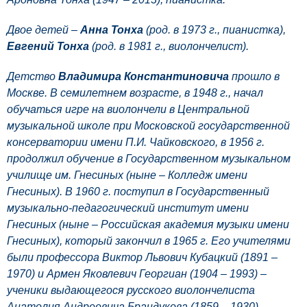
Двое детей –
Анна Тонха
(род. в 1973 г., пианистка),
Евгений Тонха
(род. в 1981 г., виолончелист).
Детство
Владимира Константиновича
прошло в
Москве. В семилетнем возрасте, в 1948 г., начал
обучаться игре на виолончели в Центральной
музыкальной школе при Московской государственной
консерватории имени П.И. Чайковского, в 1956 г.
продолжил обучение в Государственном музыкальном
училище им. Гнесиных (ныне – Колледж имени
Гнесиных). В 1960 г. поступил в Государственный
музыкально-педагогический институт имени
Гнесиных (ныне – Российская академия музыки имени
Гнесиных), который закончил в 1965 г. Его учителями
были профессора Виктор Львович Кубацкий (1891 –
1970) и Армен Яковлевич Георгиан (1904 – 1993) –
ученики выдающегося русского виолончелиста
Анатолия Андреевича Брандукова (1859 – 1930).