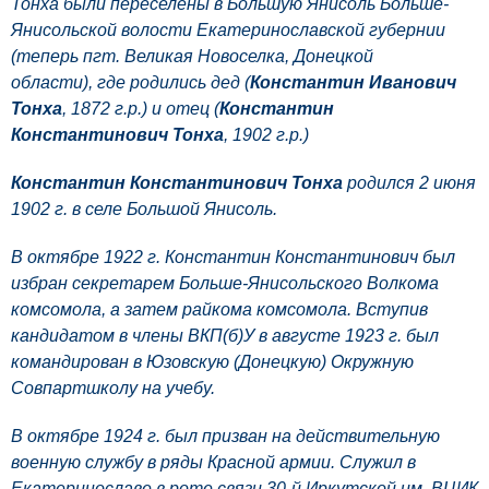
Тонха были переселены в Большую Янисоль Больше-
Янисольской волости Екатеринославской губернии
(теперь пгт. Великая Новоселка, Донецкой
области), где родились дед (
Константин Иванович
Тонха
, 1872 г.р.) и отец (
Константин
Константинович Тонха
, 1902 г.р.)
Константин Константинович Тонха
родился 2 июня
1902 г. в селе Большой Янисоль.
В октябре 1922 г.
Константин Константинович
был
избран
секретарем Больше-Янисольского Волкома
комсомола, а затем райкома комсомола. Вступив
кандидатом в члены ВКП(б)У в августе 1923 г. был
командирован в Юзовскую (Донецкую) Окружную
Совпартшколу на учебу.
В октябре 1924 г. был призван на действительную
военную службу в ряды Красной армии. Служил в
Екатеринославе в роте связи 30-й Иркутской им. ВЦИК