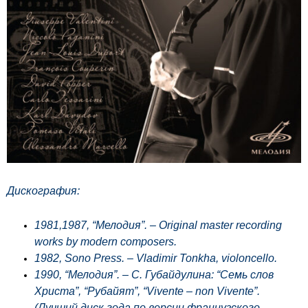
Дискография:
1981,1987, “Мелодия”. – Original master recording
works by modern composers.
1982, Sono Press. – Vladimir Tonkha, violoncello.
1990, “Мелодия”. – С. Губайдулина: “Семь слов
Христа”, “Рубайят”, “Vivente – non Vivente”.
(Лучший диск года по версии французского