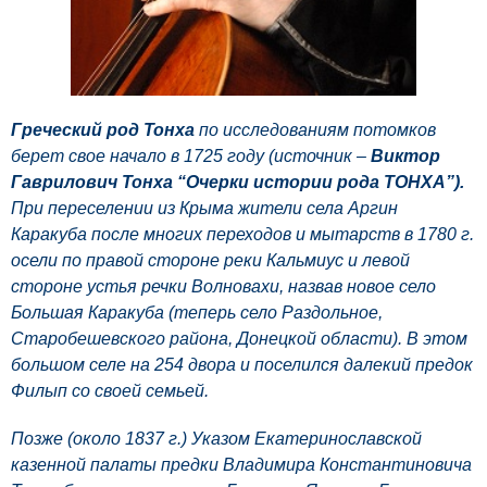
Греческий род Тонха
по исследованиям потомков
берет свое начало в 1725 году (источник –
Виктор
Гаврилович Тонха “
Очерки истории рода
ТОНХА”).
При переселении из Крыма жители села Аргин
Каракуба после многих переходов и мытарств в 1780 г.
осели по правой стороне реки Кальмиус и левой
стороне устья речки Волновахи, назвав новое село
Большая Каракуба (теперь село Раздольное,
Старобешевского района, Донецкой области). В этом
большом селе на 254 двора и поселился далекий предок
Филып со своей семьей.
Позже (около 1837 г.) Указом Екатеринославской
казенной палаты предки Владимира Константиновича