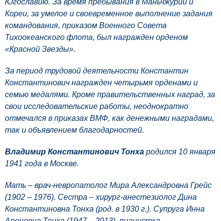
Югославию. За время пребывания в Маньчжурии и
Кореи, за умелое и своевременное выполнение задания
командования, приказом Военного Совета
Тихоокеанского флота, был награжден орденом
«Красной Звезды».
За период трудовой деятельности Константин
Константинович награжден четырьмя орденами и
семью медалями. Кроме правительственных наград, за
свои исследовательские работы, неоднократно
отмечался в приказах ВМФ, как денежными наградами,
так и объявлением благодарностей.
Владимир Константинович Тонха
родился 10 января
1941 года в Москве.
Мать – врач-невропатолог Мира Александровна Грейс
(1902 – 1976). Сестра – хирург-анестезиолог Дина
Константиновна Тонха (род. в 1930 г.). Супруга Инна
Ароновна Тонха (1947 – 2013), пианистка.