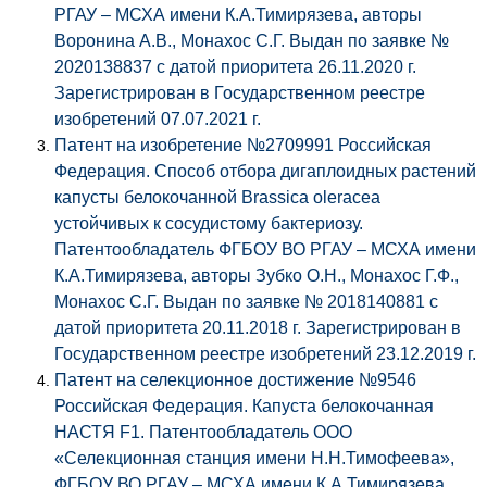
РГАУ – МСХА имени К.А.Тимирязева, авторы
Воронина А.В., Монахос С.Г. Выдан по заявке №
2020138837 с датой приоритета 26.11.2020 г.
Зарегистрирован в Государственном реестре
изобретений 07.07.2021 г.
Патент на изобретение №2709991 Российская
Федерация. Способ отбора дигаплоидных растений
капусты белокочанной Brassica oleracea
устойчивых к сосудистому бактериозу.
Патентообладатель ФГБОУ ВО РГАУ – МСХА имени
К.А.Тимирязева, авторы Зубко О.Н., Монахос Г.Ф.,
Монахос С.Г. Выдан по заявке № 2018140881 с
датой приоритета 20.11.2018 г. Зарегистрирован в
Государственном реестре изобретений 23.12.2019 г.
Патент на селекционное достижение №9546
Российская Федерация. Капуста белокочанная
НАСТЯ F1. Патентообладатель ООО
«Селекционная станция имени Н.Н.Тимофеева»,
ФГБОУ ВО РГАУ – МСХА имени К.А.Тимирязева,