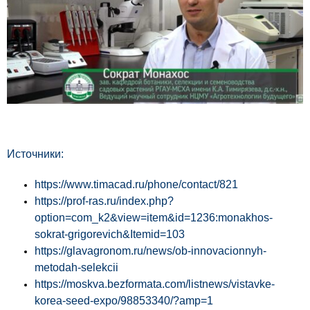
Источники:
https://www.timacad.ru/phone/contact/821
https://prof-ras.ru/index.php?
option=com_k2&view=item&id=1236:monakhos-
sokrat-grigorevich&Itemid=103
https://glavagronom.ru/news/ob-innovacionnyh-
metodah-selekcii
https://moskva.bezformata.com/listnews/vistavke-
korea-seed-expo/98853340/?amp=1