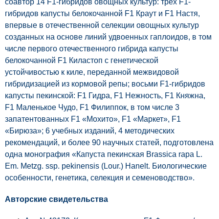
соавтор 14 F1-гибридов овощных культур: трех F1-
гибридов капусты белокочанной F1 Краут и F1 Настя,
впервые в отечественной селекции овощных культур
созданных на основе линий удвоенных гаплоидов, в том
числе первого отечественного гибрида капусты
белокочанной F1 Киластоп с генетической
устойчивостью к киле, переданной межвидовой
гибридизацией из кормовой репы; восьми F1-гибридов
капусты пекинской: F1 Гидра, F1 Нежность, F1 Княжна,
F1 Маленькое Чудо, F1 Филиппок, в том числе 3
запатентованных F1 «Мохито», F1 «Маркет», F1
«Бирюза»; 6 учебных изданий, 4 методических
рекомендаций, и более 90 научных статей, подготовлена
одна монография «Капуста пекинская Brassica rapa L.
Em. Metzg. ssp. pekinensis (Lour.) Hanelt. Биологические
особенности, генетика, селекция и семеноводство».
Авторские свидетельства