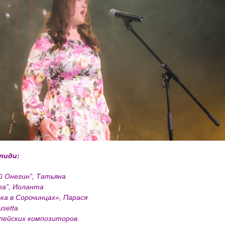
лиди:
ий Онегин”, Татьяна
та”, Иоланта
ка в Сорочинцах», Парася
usetta
опейских композиторов.