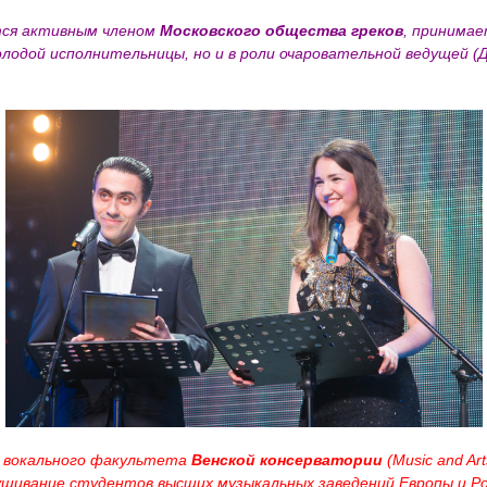
ся активным членом
Московского общества греков
, принимае
лодой исполнительницы, но и в роли очаровательной ведущей (
н вокального факультета
Венской консерватории
(Music and Arts
ушивание студентов высших музыкальных заведений Европы и Р