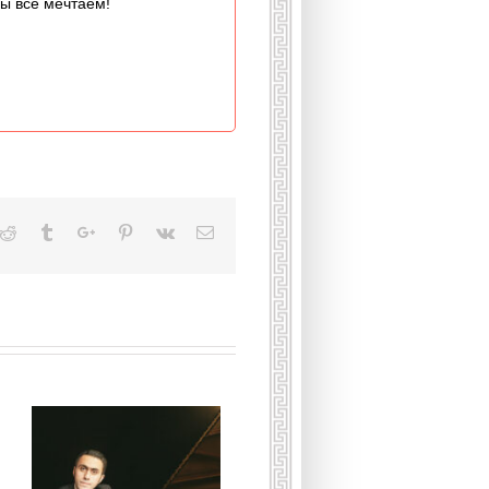
мы все мечтаем!
kedin
Reddit
Tumblr
Google+
Pinterest
Vk
Email