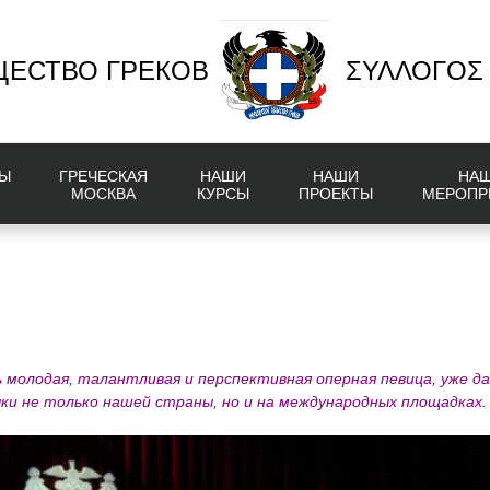
ЕСТВО ГРЕКОВ
ΣΥΛΛΟΓΟΣ
Ы
ГРЕЧЕСКАЯ
НАШИ
НАШИ
НА
МОСКВА
КУРСЫ
ПРОЕКТЫ
МЕРОПР
ь
молодая, талантливая и перспективная оперная певица, уже д
ыки не только нашей страны, но и на международных площадках.