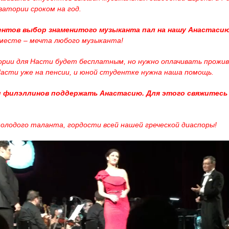
рватории сроком на год.
ентов выбор знаменитого музыканта пал на нашу Анастаси
 месте – мечта любого музыканта!
ории для Насти будет бесплатным, н
о нужно оплачивать прожи
 Насти уже на пенсии, и юной студентке нужна наша помощь.
и филэллинов поддержать Анастасию. Для этого свяжитесь 
молодого таланта, гордости всей нашей греческой диаспоры!