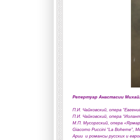
Репертуар Анастасии Михай
П.И. Чайковский, опера “Евген
П.И. Чайковский, опера “Иолан
М.П. Мусоргский, опера «Ярмар
Giacomo Puccini “La Boheme”, M
Арии и романсы русских и евр