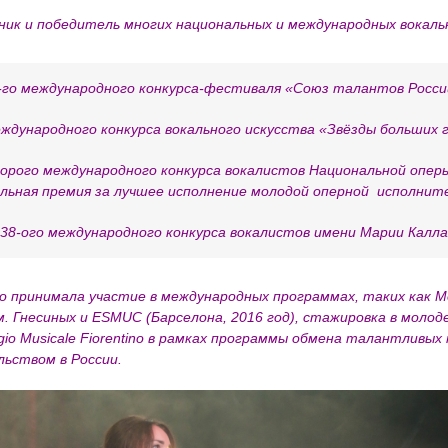
ик и победитель многих национальных и международных вокальн
1-го международного конкурса-фестиваля «Союз талантов России»
еждународного конкурса вокального искусства «Звёзды больших го
торого международного конкурса вокалистов Национальной опер
циальная премия за лучшее исполнение молодой оперной исполни
38-ого международного конкурса вокалистов имени Марии Каллас
о принимала участие в международных программах, таких как 
м. Гнесиных и ESMUC (Барселона, 2016 год), стажировка в моло
o Musicale Fiorentino в рамках программы обмена талантливых
ьством в России.