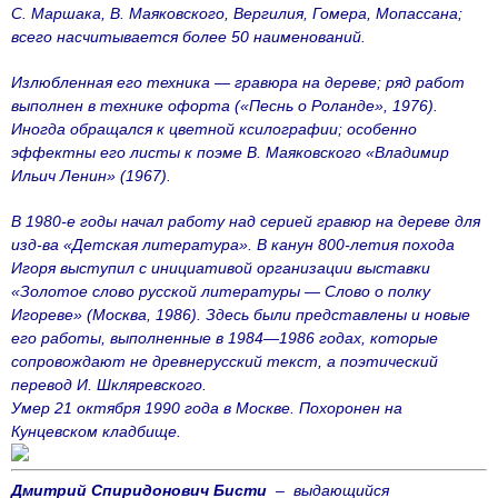
С. Маршака, В. Маяковского, Вергилия, Гомера, Мопассана;
всего насчитывается более 50 наименований.
Излюбленная его техника — гравюра на дереве; ряд работ
выполнен в технике офорта («Песнь о Роланде», 1976).
Иногда обращался к цветной ксилографии; особенно
эффектны его листы к поэме В. Маяковского «Владимир
Ильич Ленин» (1967).
В 1980-е годы начал работу над серией гравюр на дереве для
изд-ва «Детская литература». В канун 800-летия похода
Игоря выступил с инициативой организации выставки
«Золотое слово русской литературы — Слово о полку
Игореве» (Москва, 1986). Здесь были представлены и новые
его работы, выполненные в 1984—1986 годах, которые
сопровождают не древнерусский текст, а поэтический
перевод И. Шкляревского.
Умер 21 октября 1990 года в Москве. Похоронен на
Кунцевском кладбище.
Дмитрий Спиридонович Бисти
– выдающийся