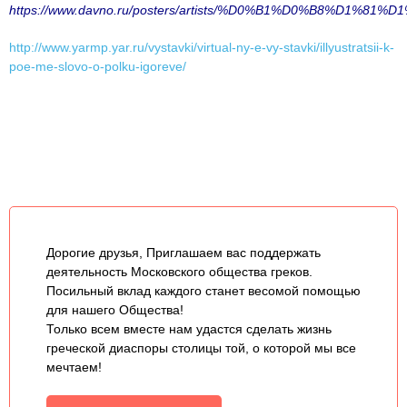
https://www.davno.ru/posters/artists/%D0%B1%D0%B8%D1%81%
http://www.yarmp.yar.ru/vystavki/virtual-ny-e-vy-stavki/illyustratsii-k-
poe-me-slovo-o-polku-igoreve/
Дорогие друзья, Приглашаем вас поддержать
деятельность Московского общества греков.
Посильный вклад каждого станет весомой помощью
для нашего Общества!
Только всем вместе нам удастся сделать жизнь
греческой диаспоры столицы той, о которой мы все
мечтаем!