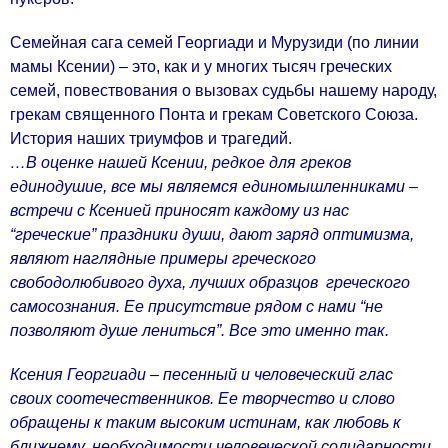
Семейная сага семей Георгиади и Мурузиди (по линии
мамы Ксении) – это, как и у многих тысяч греческих
семей, повествования о вызовах судьбы нашему народу,
грекам священного Понта и грекам Советского Союза.
История наших триумфов и трагедий.
…В оценке нашей Ксении, редкое для греков
единодушие, все мы являемся единомышленниками –
встречи с Ксенией приносят каждому из нас
“греческие” праздники души, дают заряд оптимизма,
являют наглядные примеры греческого
свободолюбивого духа, лучших образцов греческого
самосознания. Ее присутствие рядом с нами “не
позволяют душе лениться”. Все это именно так.
Ксения Георгиади – песенный и человеческий глас
своих соотечественников. Ее творчество и слово
обращены к таким высоким истинам, как любовь к
ближнему, необходимости человеческой солидарности,