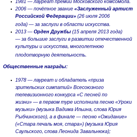
1981 — лауреат премии Московского комсомола
.
2006 — почётное звание
«Заслуженный артист
Российской Федерации»
(26 июля 2006
года) — за заслуги в области искусства
.
2013 —
Орден Дружбы
(15 апреля 2013 года)
— за большие заслуги в развитии отечественной
культуры и искусства, многолетнюю
плодотворную деятельность.
Общественные награды:
1978 — лауреат и обладатель «приза
зрительских симпатий» Всесоюзного
телевизионного конкурса «С песней по
жизни» — в первом туре исполнила песню «Уроки
музыки» (музыка Вадима Ильина, слова Юрия
Рыбчинского), а в финале — песню «Ожидание»
(«Стара печаль моя, стара») (музыка Юрия
Саульского, слова Леонида Завальнюка);