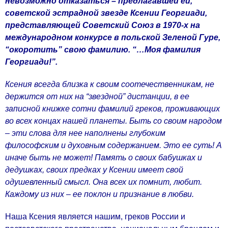
невозможно отказаться – предлагавшей ей,
советской эстрадной звезде Ксении Георгиади,
представляющей Советский Союз в 1970-х на
международном конкурсе в польской Зеленой Гуре,
“окоротить” свою фамилию. “…Моя фамилия
Георгиади!”.
Ксения всегда близка к своим соотечественникам, не
держится от них на “звездной” дистанции, в ее
записной книжке сотни фамилий греков, проживающих
во всех концах нашей планеты. Быть со своим народом
– эти слова для нее наполнены глубоким
философским и духовным содержанием. Это ее суть! А
иначе быть не может! Память о своих бабушках и
дедушках, своих предках у Ксении имеет свой
одушевленный смысл. Она всех их помнит, любит.
Каждому из них – ее поклон и признание в любви.
Наша Ксения является нашим, греков России и