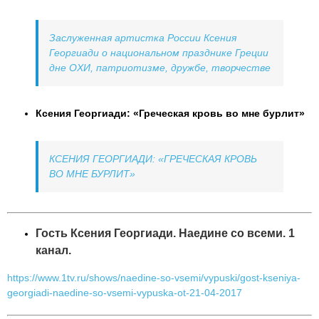
Заслуженная артистка России Ксения
Георгиади o национальном празднике Греции
дне ОХИ, патриотизме, дружбе, творчестве
Ксения Георгиади: «Греческая кровь во мне бурлит»
КСЕНИЯ ГЕОРГИАДИ: «ГРЕЧЕСКАЯ КРОВЬ
ВО МНЕ БУРЛИТ»
Гость Ксения Георгиади. Наедине со всеми. 1
канал.
https://www.1tv.ru/shows/naedine-so-vsemi/vypuski/gost-kseniya-
georgiadi-naedine-so-vsemi-vypuska-ot-21-04-2017