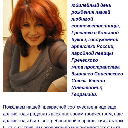
юбилейный день
рождения нашей
любимой
соотечественницы,
Гречанки с большой
буквы, заслуженной
артистки России,
народной певицы
Греческого
мира пространства
бывшего Советского
Союза
Ксении
(Анестовны)
Георгиади.
Пожелаем нашей прекрасной соотечественнице еще
долгие годы радовать всех нас своим творчеством, еще
долгие годы быть востребованной в профессии, а так же
быть счастливым человеком во многих ипостасях: быть