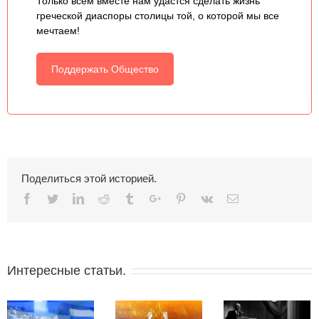
ПАНАЙОТ ХАРТИЯДИ
АСЛАНИДИ КИРИЯК ЕВСТАФЬЕВИЧ
ИВАН ИВАНИДИ
БРАТЬЯ АШКАЛОВЫ
ГЕОРГИЙ СТАФИОНОВ
САВВА КАРАКИЗИДИ
Дорогие друзья, Приглашаем вас поддержать
деятельность Московского общества греков.
Посильный вклад каждого станет весомой помощью
для нашего Общества!
Только всем вместе нам удастся сделать жизнь
греческой диаспоры столицы той, о которой мы все
мечтаем!