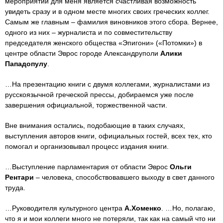
мероприятий для меня является счастливая возможность
увидеть сразу и в одном месте многих своих греческих коллег.
Самым же главным – фамилия виновников этого сбора. Вернее,
одного из них – журналиста и по совместительству
председателя женского общества «Эпигони» («Потомки») в
центре области Эврос городе Александруполи
Алики
Пападопулу
.
…На презентацию книги с двумя коллегами, журналистами из
русскоязычной греческой прессы, добираемся уже после
завершения официальной, торжественной части.
Вне внимания остались, подобающие в таких случаях,
выступления авторов книги, официальных гостей, всех тех, кто
помогал и организовывал процесс издания книги.
…Выступление парламентария от области Эврос
Ольги
Рентари
– человека, способствовавшего выходу в свет данного
труда.
…Руководителя культурного центра
А.Хоменко
. …Но, полагаю,
что я и мои коллеги много не потеряли, так как на самый что ни