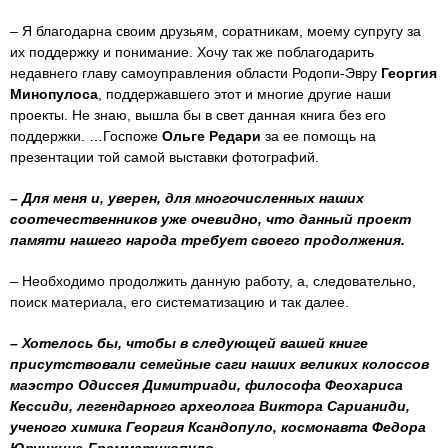
– Я благодарна своим друзьям, соратникам, моему супругу за
их поддержку и понимание. Хочу так же поблагодарить
недавнего главу самоуправления области Родопи-Эвру
Георгия
Минопулоса
, поддержавшего этот и многие другие наши
проекты. Не знаю, вышла бы в свет данная книга без его
поддержки. …Госпоже
Ольге Редари
за ее помощь на
презентации той самой выставки фотографий.
– Для меня и, уверен, для многочисленных наших
соотечественников уже очевидно, что данный проект
памяти нашего народа требует своего продолжения.
– Необходимо продолжить данную работу, а, следовательно,
поиск материала, его систематизацию и так далее.
– Хотелось бы, чтобы в следующей вашей книге
присутствовали семейные саги наших великих колоссов
маэстро Одиссея Димитриади, философа Феохариса
Кессиди, легендарного археолога Виктора Сарианиди,
ученого химика Георгия Ксандопуло, космонавта Федора
Юрчихина-Грамматикопуло…