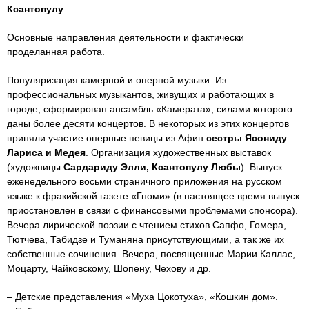
Ксантопулу
.
Основные направления деятельности и фактически
проделанная работа.
Популяризация камерной и оперной музыки. Из
профессиональных музыкантов, живущих и работающих в
городе, сформирован ансамбль «Камерата», силами которого
даны более десяти концертов. В некоторых из этих концертов
приняли участие оперные певицы из Афин
сестры Ясониду
Лариса и Медея
. Организация художественных выставок
(художницы
Сардариду Элли, Ксантопулу Любы
). Выпуск
еженедельного восьми страничного приложения на русском
языке к фракийской газете «Гноми» (в настоящее время выпуск
приостановлен в связи с финансовыми проблемами спонсора).
Вечера лирической поэзии с чтением стихов Сапфо, Гомера,
Тютчева, Табидзе и Туманяна присутствующими, а так же их
собственные сочинения. Вечера, посвященные Марии Каллас,
Моцарту, Чайковскому, Шопену, Чехову и др.
– Детские представления «Муха Цокотуха», «Кошкин дом».