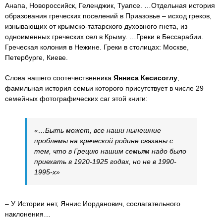
Анапа, Новороссийск, Геленджик, Туапсе. …Отдельная история
образования греческих поселений в Приазовье – исход греков,
изнывающих от крымско-татарского духовного гнета, из
одноименных греческих сел в Крыму. …Греки в Бессарабии.
Греческая колония в Нежине. Греки в столицах: Москве,
Петербурге, Киеве.
Слова нашего соотечественника
Янниса Кесисоглу
,
фамильная история семьи которого присутствует в числе 29
семейных фотографических саг этой книги:
«…Быть может, все наши нынешние
проблемы на греческой родине связаны с
тем, что в Грецию нашим семьям надо было
приехать в 1920-1925 годах, но не в 1990-
1995-х»
– У Истории нет, Яннис Иорданович, сослагательного
наклонения…