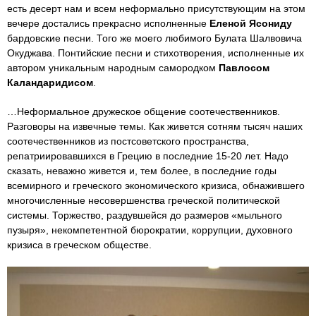
есть десерт нам и всем неформально присутствующим на этом
вечере достались прекрасно исполненные
Еленой Ясониду
бардовские песни. Того же моего любимого Булата Шалвовича
Окуджава. Понтийские песни и стихотворения, исполненные их
автором уникальным народным самородком
Павлосом
Каландаридисом
.
…Неформальное дружеское общение соотечественников.
Разговоры на извечные темы. Как живется сотням тысяч наших
соотечественников из постсоветского пространства,
репатриировавшихся в Грецию в последние 15-20 лет. Надо
сказать, неважно живется и, тем более, в последние годы
всемирного и греческого экономического кризиса, обнажившего
многочисленные несовершенства греческой политической
системы. Торжество, раздувшейся до размеров «мыльного
пузыря», некомпетентной бюрократии, коррупции, духовного
кризиса в греческом обществе.