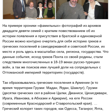
На примере хроники «фамильных» фотографий из архивов
двадцати девяти семей с кратким повествованием об их
истории появления и присутствия в братской и единоверной
России можно контурно очертить для себя историю греков и
греческих поселений в самодержавной и советской России, их
место и роль здесь в масштабах села, региона, государства. Что
данные события, исход греков Понта со своей родины, стали
следствием многочисленных в 18-19 веках русско-турецких
войн, а так же поисков ими лучшей доли на сопредельных с
Оттоманской империей территориях (государств).
Так образовывались греческие поселения в Армении (в то
время территории Грузии: Мадан, Ягдан, Шамлуг), Грузии
(десятки греческих сел в районе Цалки, Дманиси, Цихисджвари,
Ирага, Ивановка, в Абхазии и Аджарии), на юге России
(современные Краснодарский и Ставропольский края). …
Греческий колорит таких городов, как Одесса, Таганрог, Ялта,