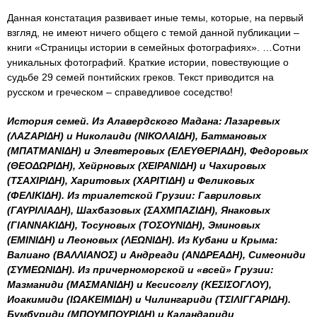
Данная констатация развивает иные темы, которые, на первый
взгляд, не имеют ничего общего с темой данной публикации –
книги «Страницы истории в семейных фотографиях». …Сотни
уникальных фотографий. Краткие истории, повествующие о
судьбе 29 семей понтийских греков. Текст приводится на
русском и греческом – справедливое соседство!
История семей. Из Алавердского Мадана: Лазаревых
(ΛΑΖΑΡΙΔΗ) и Николаиди (ΝΙΚΟΛΑΙΔΗ), Батмановых
(ΜΠΑΤΜΑΝΙΔΗ) и Элевтеровых (ΕΛΕΥΘΕΡΙΑΔΗ), Федоровых
(ΘΕΟΔΩΡΙΔΗ), Хейрновых (ΧΕΙΡΑΝΙΔΗ) и Чахировых
(ΤΣΑΧΙΡΙΔΗ), Харитовых (ΧΑΡΙΤΙΔΗ) и Феликовых
(ΦΕΛΙΚΙΔΗ). Из триалетской Грузии: Гавриловых
(ΓΑΥΡΙΛΙΑΔΗ), Шахбазовых (ΣΑΧΜΠΑΖΙΔΗ), Янаковых
(ΓΙΑΝΝΑΚΙΔΗ), Тосуновых (ΤΟΣΟΥΝΙΔΗ), Эминовых
(ΕΜΙΝΙΔΗ) и Леоновых (ΛΕΩΝΙΔΗ). Из Кубани и Крыма:
Валиано (ΒΑΛΛΙΑΝΟΣ) и Андреади (ΑΝΔΡΕΑΔΗ), Симеониди
(ΣΥΜΕΩΝΙΔΗ). Из причерноморской и «всей» Грузии:
Мазманиди (ΜΑΣΜΑΝΙΔΗ) и Кесисоглу (ΚΕΣΙΣΟΓΛΟΥ),
Иоакимиди (ΙΩΑΚΕΙΜΙΔΗ) и Чилингариди (ΤΣΙΛΙΓΓΑΡΙΔΗ).
Бумбуриди (ΜΠΟΥΜΠΟΥΡΙΔΗ) и Каландариди