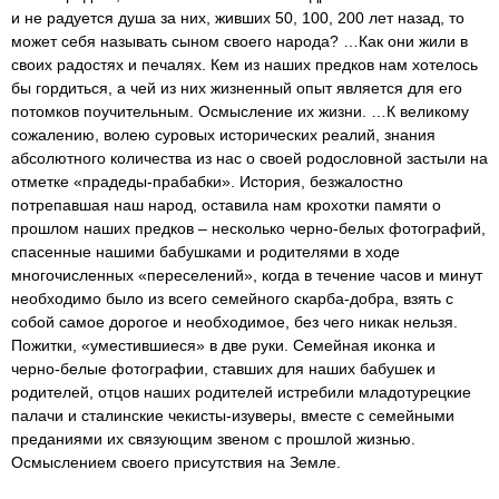
и не радуется душа за них, живших 50, 100, 200 лет назад, то
может себя называть сыном своего народа? …Как они жили в
своих радостях и печалях. Кем из наших предков нам хотелось
бы гордиться, а чей из них жизненный опыт является для его
потомков поучительным. Осмысление их жизни. …К великому
сожалению, волею суровых исторических реалий, знания
абсолютного количества из нас о своей родословной застыли на
отметке «прадеды-прабабки». История, безжалостно
потрепавшая наш народ, оставила нам крохотки памяти о
прошлом наших предков – несколько черно-белых фотографий,
спасенные нашими бабушками и родителями в ходе
многочисленных «переселений», когда в течение часов и минут
необходимо было из всего семейного скарба-добра, взять с
собой самое дорогое и необходимое, без чего никак нельзя.
Пожитки, «уместившиеся» в две руки. Семейная иконка и
черно-белые фотографии, ставших для наших бабушек и
родителей, отцов наших родителей истребили младотурецкие
палачи и сталинские чекисты-изуверы, вместе с семейными
преданиями их связующим звеном с прошлой жизнью.
Осмыслением своего присутствия на Земле.