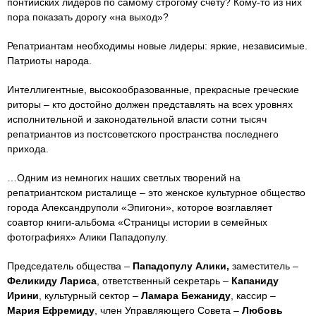
понтийских лидеров по самому строгому счету? Кому-то из них
пора показать дорогу «на выход»?
Репатриантам необходимы новые лидеры: яркие, независимые.
Патриоты народа.
Интеллигентные, высокообразованные, прекрасные греческие
риторы – кто достойно должен представлять на всех уровнях
исполнительной и законодательной власти сотни тысяч
репатриантов из постсоветского пространства последнего
прихода.
…Одним из немногих наших светлых творений на
репатриантском ристалище – это женское культурное общество
города Александруполи «Эпигони», которое возглавляет
соавтор книги-альбома «Страницы истории в семейных
фотографиях» Алики Пападопулу.
Председатель общества –
Пападопулу Алики,
заместитель –
Феликиду Лариса
, ответственный секретарь –
Капаниду
Ирини
, культурный сектор –
Ламара Бежаниду
, кассир –
Мария Ефремиду
, член Управляющего Совета –
Любовь