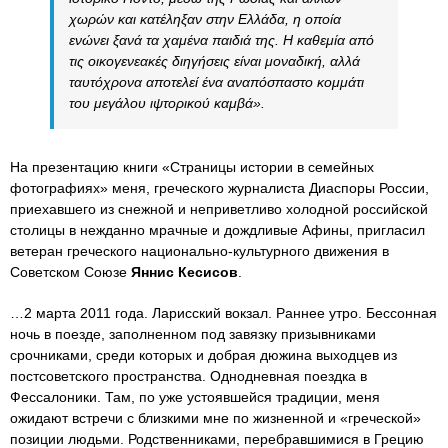
χωρών και κατέληξαν στην Ελλάδα, η οποία
ενώνει ξανά τα χαμένα παιδιά της. Η καθεμία από
τις οικογενεακές διηγήσεις είναι μοναδική, αλλά
ταυτόχρονα αποτελεί ένα αναπόσπαστο κομμάτι
του μεγάλου ιψτορικού καμβά».
На презентацию книги «Страницы истории в семейных
фотографиях» меня, греческого журналиста Диаспоры России,
приехавшего из снежной и неприветливо холодной российской
столицы в нежданно мрачные и дождливые Афины, пригласил
ветеран греческого национально-культурного движения в
Советском Союзе
Яннис Кесисов
.
…2 марта 2011 года. Ларисский вокзал. Раннее утро. Бессонная
ночь в поезде, заполненном под завязку призывниками
срочниками, среди которых и добрая дюжина выходцев из
постсоветского пространства. Однодневная поездка в
Фессалоники. Там, по уже устоявшейся традиции, меня
ожидают встречи с близкими мне по жизненной и «греческой»
позиции людьми. Родственниками, перебравшимися в Грецию