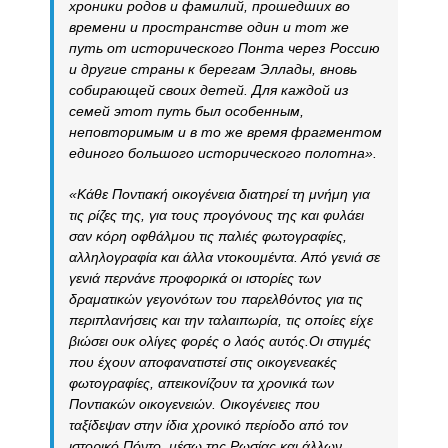
хроники родов и фамилий, прошедших во
времени и пространстве один и тот же
путь от исторического Понта через Россию
и другие страны к берегам Эллады, вновь
собирающей своих детей. Для каждой из
семей этот путь был особенным,
неповторимым и в то же время фрагментом
единого большого исторического полотна».
«Κάθε Ποντιακή οικογένεια διατηρεί τη μνήμη για
τις ρίζες της, για τους προγόνους της και φυλάει
σαν κόρη οφθάλμου τις παλιές φωτογραφίες,
αλληλογραφία και άλλα ντοκουμέντα. Από γενιά σε
γενιά περνάνε προφορικά οι ιστορίες των
δραματικών γεγονότων του παρελθόντος για τις
περιπλανήσεις και την ταλαιπωρία, τις οποίες είχε
βιώσει ουκ ολίγες φορές ο λαός αυτός.Οι στιγμές
που έχουν αποφανατιστεί στις οικογενεακές
φωτογραφίες, απεικονίζουν τα χρονικά των
Ποντιακών οικογενειών. Οικογένειες που
ταξίδεψαν στην ίδια χρονικό περίοδο από τον
ιστορικό Πόντο, μέσω της Ρωσίας και άλλων