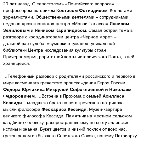
20 лет назад. С «апостолом» «Понтийского вопроса»
профессором историком
Костасом Фотиадисом
. Коллегами
журналистами. Общественными деятелями – сотрудниками
недавно «разогнанного» центра «Маври Таласса»
Яннисом
Зелиловым
и
Яннисом Карипидисом
. Самая острая тема в
разговоре с координаторами центра «Черное море» –
дальнейшая судьба, «сумерки в тумане», уникальной
библиотеки Центра исследования культуры стран
Причерноморья, раритетной карты исторического Понта, в ней
хранящейся.
…Телефонный разговор с родителями российского и первого в
мире космонавта греческого происхождения Героя России
Федора Юрчихина Микрулой Софоклиевной и Николаем
Федоровичем
. …Встреча в Прохома с семьей
Ахиллеса
Кессиди
– младшего брата нашего греческого патриарха
мысли философа
Феохариса Кессиди
. Музей-квартира
великого философа Кессиди. Памятник на местном сельском
кладбище человеку, распространявшему по свету эллинские
истины и знания. Букет цветов и низкий поклон от всех нас,
греков родом из бывшего Советского Союза, нашему Патриарху