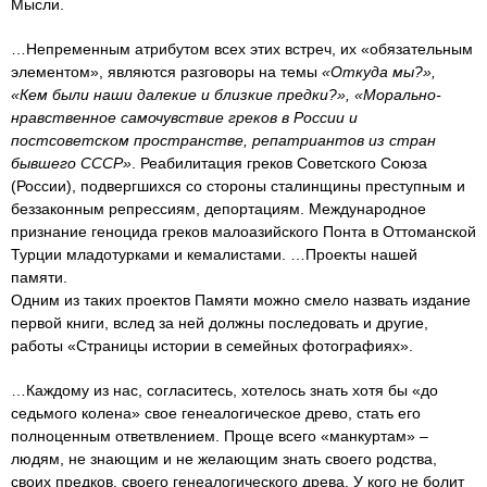
Мысли.
…Непременным атрибутом всех этих встреч, их «обязательным
элементом», являются разговоры на темы
«Откуда мы?»,
«Кем были наши далекие и близкие предки?», «Морально-
нравственное самочувствие греков в России и
постсоветском пространстве, репатриантов из стран
бывшего СССР»
. Реабилитация греков Советского Союза
(России), подвергшихся со стороны сталинщины преступным и
беззаконным репрессиям, депортациям. Международное
признание геноцида греков малоазийского Понта в Оттоманской
Турции младотурками и кемалистами. …Проекты нашей
памяти.
Одним из таких проектов Памяти можно смело назвать издание
первой книги, вслед за ней должны последовать и другие,
работы «Страницы истории в семейных фотографиях».
…Каждому из нас, согласитесь, хотелось знать хотя бы «до
седьмого колена» свое генеалогическое древо, стать его
полноценным ответвлением. Проще всего «манкуртам» –
людям, не знающим и не желающим знать своего родства,
своих предков, своего генеалогического древа. У кого не болит