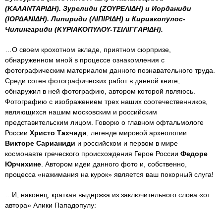
(ΚΑΛΑΝΤΑΡΙΔΗ). Зурелиди (ΖΟΥΡΕΛΙΔΗ) и Иорданиди
(ΙΟΡΔΑΝΙΔΗ). Липириди (ΛΙΠΙΡΙΔΗ) и Кириакопулос-
Чилингариди (ΚΥΡΙΑΚΟΠΥΛΟΥ-ΤΣΙΛΙΓΓΑΡΙΔΗ).
…О своем крохотном вкладе, приятном сюрпризе,
обнаруженном мной в процессе ознакомления с
фотографическим материалом данного познавательного труда.
Среди сотен фотографических работ в данной книге,
обнаружил в ней фотографию, автором которой являюсь.
Фотографию с изображением трех наших соотечественников,
являющихся нашим московским и российским
представительским лицом. Говорю о главном офтальмологе
России
Христо Тахчиди
, легенде мировой археологии
Викторе Сарианиди
и российском и первом в мире
космонавте греческого происхождения Герое России
Федоре
Юрчихине
. Автором идеи данного фото и, собственно,
процесса «нажимания на курок» является ваш покорный слуга!
…И, наконец, краткая выдержка из заключительного слова «от
автора» Алики Пападопулу: