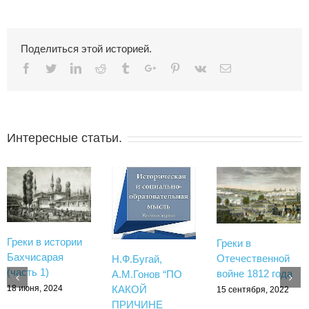
Поделиться этой историей.
Facebook
Twitter
Linkedin
Reddit
Tumblr
Google+
Pinterest
Vk
Email
Интересные статьи.
Греки в истории
Греки в
Бахчисарая
Отечественной
Н.Ф.Бугай,
(часть 1)
войне 1812 года
А.М.Гонов “ПО
18 июня, 2024
КАКОЙ
15 сентября, 2022
ПРИЧИНЕ